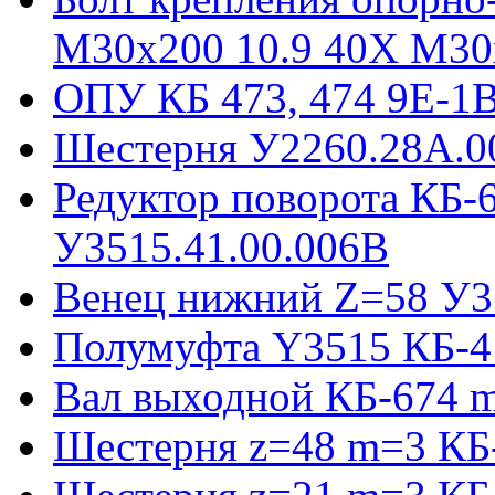
М30х200 10.9 40Х М30
ОПУ КБ 473, 474 9E-1
Шестерня У2260.28А.0
Редуктор поворота КБ-
У3515.41.00.006В
Венец нижний Z=58 У35
Полумуфта Y3515 КБ-4
Вал выходной КБ-674 m
Шестерня z=48 m=3 КБ