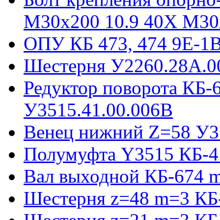
М30х200 10.9 40Х М30
ОПУ КБ 473, 474 9E-1
Шестерня У2260.28А.0
Редуктор поворота КБ-
У3515.41.00.006В
Венец нижний Z=58 У35
Полумуфта Y3515 КБ-4
Вал выходной КБ-674 m
Шестерня z=48 m=3 КБ