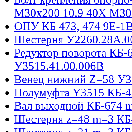
М30х200 10.9 40Х М30
ОПУ КБ 473, 474 9E-1
Шестерня У2260.28А.0
Редуктор поворота КБ-
У3515.41.00.006В
Венец нижний Z=58 У35
Полумуфта Y3515 КБ-4
Вал выходной КБ-674 m
Шестерня z=48 m=3 КБ