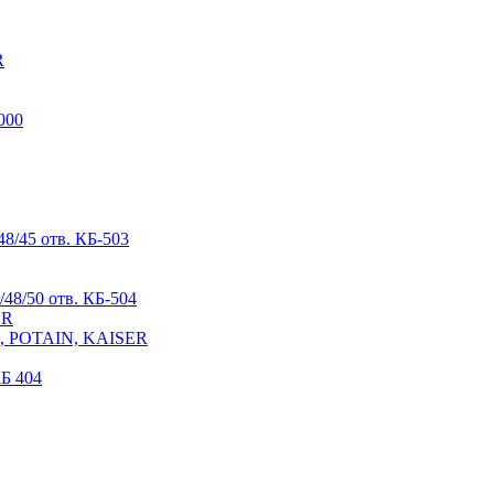
R
000
8/45 отв. КБ-503
48/50 отв. КБ-504
ER
R, POTAIN, KAISER
Б 404