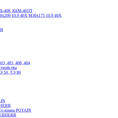
КБ-408, КБМ-401П
0х200 10.9 40Х М30х175 10.9 40Х
6В
03, 405, 408, 404
стройства
Э 50, ТЭ 80
AIN
EBHERR
ого крана POTAIN
LIEBHERR