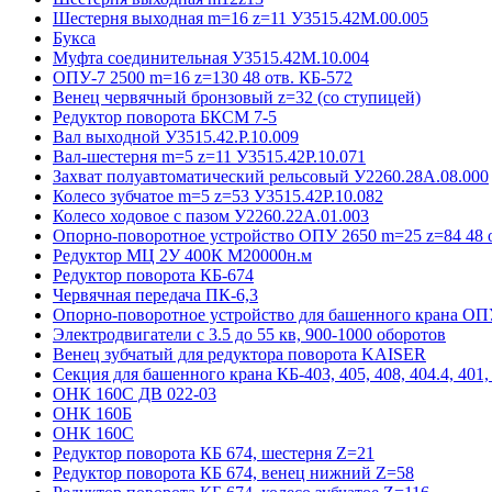
Шестерня выходная m=16 z=11 У3515.42М.00.005
Букса
Муфта соединительная У3515.42М.10.004
ОПУ-7 2500 m=16 z=130 48 отв. КБ-572
Венец червячный бронзовый z=32 (со ступицей)
Редуктор поворота БКСМ 7-5
Вал выходной У3515.42.Р.10.009
Вал-шестерня m=5 z=11 У3515.42Р.10.071
Захват полуавтоматический рельсовый У2260.28А.08.000
Колесо зубчатое m=5 z=53 У3515.42Р.10.082
Колесо ходовое с пазом У2260.22А.01.003
Опорно-поворотное устройство ОПУ 2650 m=25 z=84 48 о
Редуктор МЦ 2У 400К М20000н.м
Редуктор поворота КБ-674
Червячная передача ПК-6,3
Опорно-поворотное устройство для башенного крана ОПУ
Электродвигатели с 3.5 до 55 кв, 900-1000 оборотов
Венец зубчатый для редуктора поворота KAISER
Секция для башенного крана КБ-403, 405, 408, 404.4, 401, 
ОНК 160С ДВ 022-03
ОНК 160Б
ОНК 160С
Редуктор поворота КБ 674, шестерня Z=21
Редуктор поворота КБ 674, венец нижний Z=58