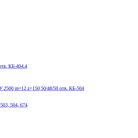
тв. КБ-404.4
 2500 m=12 z=150 50/48/50 отв. КБ-504
503, 504, 674