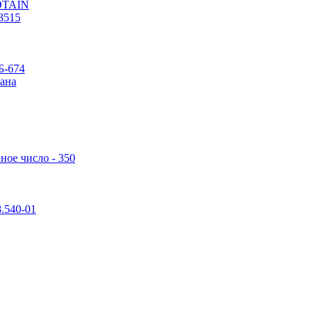
POTAIN
3515
Б-674
ана
ное число - 350
.540-01