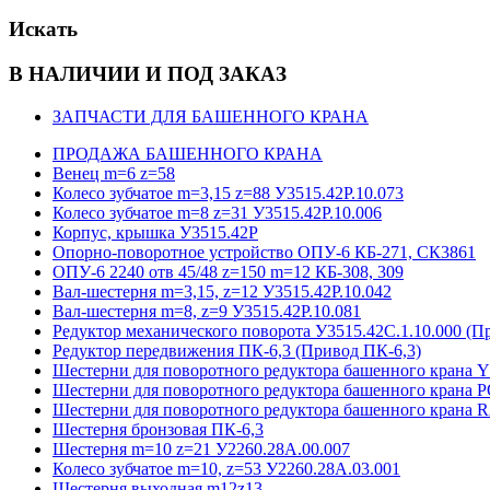
Искать
В НАЛИЧИИ И ПОД ЗАКАЗ
ЗАПЧАСТИ ДЛЯ БАШЕННОГО КРАНА
ПРОДАЖА БАШЕННОГО КРАНА
Венец m=6 z=58
Колесо зубчатое m=3,15 z=88 У3515.42Р.10.073
Колесо зубчатое m=8 z=31 У3515.42Р.10.006
Корпус, крышка У3515.42Р
Опорно-поворотное устройство ОПУ-6 КБ-271, СК3861
ОПУ-6 2240 отв 45/48 z=150 m=12 КБ-308, 309
Вал-шестерня m=3,15, z=12 У3515.42Р.10.042
Вал-шестерня m=8, z=9 У3515.42Р.10.081
Редуктор механического поворота У3515.42С.1.10.000 (П
Редуктор передвижения ПК-6,3 (Привод ПК-6,3)
Шестерни для поворотного редуктора башенного кра
Шестерни для поворотного редуктора башенного крана 
Шестерни для поворотного редуктора башенного крана
Шестерня бронзовая ПК-6,3
Шестерня m=10 z=21 У2260.28А.00.007
Колесо зубчатое m=10, z=53 У2260.28А.03.001
Шестерня выходная m12z13