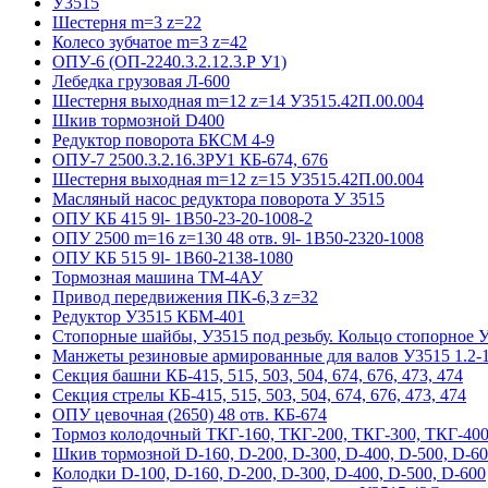
У3515
Шестерня m=3 z=22
Колесо зубчатое m=3 z=42
ОПУ-6 (ОП-2240.3.2.12.3.Р У1)
Лебедка грузовая Л-600
Шестерня выходная m=12 z=14 У3515.42П.00.004
Шкив тормозной D400
Редуктор поворота БКСМ 4-9
ОПУ-7 2500.3.2.16.3РУ1 КБ-674, 676
Шестерня выходная m=12 z=15 У3515.42П.00.004
Масляный насос редуктора поворота У 3515
ОПУ КБ 415 9l- 1B50-23-20-1008-2
ОПУ 2500 m=16 z=130 48 отв. 9l- 1B50-2320-1008
ОПУ КБ 515 9l- 1B60-2138-1080
Тормозная машина ТМ-4АУ
Привод передвижения ПК-6,3 z=32
Редуктор У3515 КБМ-401
Стопорные шайбы, У3515 под резьбу. Кольцо стопорное 
Манжеты резиновые армированные для валов У3515 1.2-1
Секция башни КБ-415, 515, 503, 504, 674, 676, 473, 474
Секция стрелы КБ-415, 515, 503, 504, 674, 676, 473, 474
ОПУ цевочная (2650) 48 отв. КБ-674
Тормоз колодочный ТКГ-160, ТКГ-200, ТКГ-300, ТКГ-400
Шкив тормозной D-160, D-200, D-300, D-400, D-500, D-6
Колодки D-100, D-160, D-200, D-300, D-400, D-500, D-600