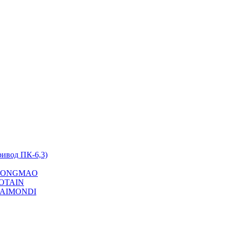
ривод ПК-6,3)
на YONGMAO
POTAIN
 RAIMONDI