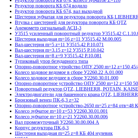
Редуктор поворота КБ 674, колесо зубчатое Z=116
Редуктор поворота КБ 674 водило
Редуктор поворота КБ 674, вал выходной
Шестерня зубчатая для редуктора поворота КБ LIEBHER
Втулка с шестерней для редуктора поворота КБ QTZ
Анемометр сигнальный АСЦ-3
У3515 усиленный поворотный редуктор У3515.42 С.1.10.
Шестерня выходная m=16 z=11 У3515.42 М.00.005
Вал-шестерня m=5 z=11 У3515.42 Р.10.071
Вал-шестерня m=3.15 z=12 У3515 Р.10.042
Вал-шестерня m=8 z=9 У3515.42 Р.10.081
Тупиковый упор безударного типа
Опорно-поворотное утройство ОПУ 2500 m=12 z=150 45/4
Колесо ходовое ведомое в сборе У2260.22 А.01.000
Колесо ходовое ведущее в сборе У2260.30.01.000
Опорно-поворотное устройство ОПУ 2500 m=12 z=150 50/
Поворотный редуктор QTZ, LIEBHERR, POTAIN, KAIS
Электродвигатели для башенного крана QTZ, LIEBHER
Бронзовый венец ПК-6,3 z=32
Опорно-поворотное устройство-2650 m=25 z=84 отв=48 К
Колесо зубчатое m=10 z=53 У2260.30.01.001
Колесо зубчатое m=10 z=21 У2260.30.00.006
Вал промежуточный У2260.30.00.004 А
Корпус редуктора ПК-6,3
Шестерня выходная m=25 z=8 КБ 404 нулевик