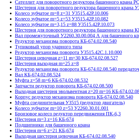
Сателлит для поворотного редуктора башенного крана 
Шестерня для поворотного редуктора башенного крана У
Колесо зубчатое m=8 z=31 У3515.42P.10.006
Колесо зубчатое m=5 z=53 У3515.42P.10.082
Колесо зубчатое m=3,15 z=88 У3515.42P.10.073
Шестерня для поворотного редуктора башенного крана К
Вал промежуточный У2260.30.00.004 А для башенного кр
Редуктор механизма поворота КБ-674.02.08.540
Тупиковый упор ударного типа
Редуктор механизма поворота У3515.42С.1.10.000
Шестерня цевочная z=11 m=30 КБ-674.02.08.527
Шестерня выходная m=25 z=8
Редуктор механизма поворота КБ-674.02.08.540 передаточ
Вал КБ-674.02.08.524
Муфта z=58 m=6 КБ-674.02.08.532
Запчасти редуктор поворота КБ-674.02.08.500
Выходная шестерня эвольвентная z=20 m=16 КБ-674.02.08
Корпус редуктор механизма поворота КБ-674.02.08.540
Муфта соединительная У3515 (редуктор двигатель)
Колесо зубчатое m=10 z=53 У2260.30.01.001
Бронзовое колесо редуктор передвижения ПК-6,3
Шестерня m=3 z=16 КБ-674
Подшипники для башенного крана
Шестерня m=6 z=21 КБ-674
Выходная шестерня цевочная КБ-674.02.08.540