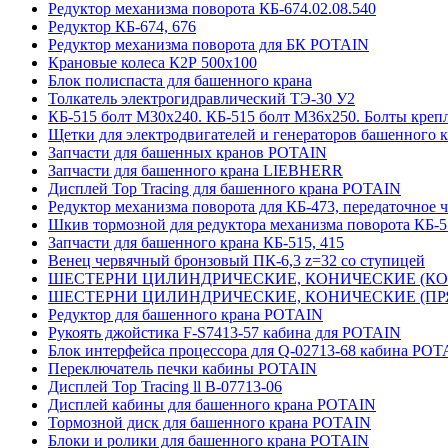
Редуктор механизма поворота КБ-674.02.08.540
Редуктор КБ-674, 676
Редуктор механизма поворота для БК POTAIN
Крановые колеса К2Р 500х100
Блок полиспаста для башенного крана
Толкатель электрогидравлический ТЭ-30 У2
КБ-515 болт М30х240. КБ-515 болт М36х250. Болты креп
Щетки для электродвигателей и генераторов башенного 
Запчасти для башенных кранов POTAIN
Запчасти для башенного крана LIEBHERR
Дисплей Top Tracing для башенного крана POTAIN
Редуктор механизма поворота для КБ-473, передаточное ч
Шкив тормозной для редуктора механизма поворота КБ-5
Запчасти для башенного крана КБ-515, 415
Венец червячный бронзовый ПК-6,3 z=32 со ступицей
ШЕСТЕРНИ ЦИЛИНДРИЧЕСКИЕ, КОНИЧЕСКИЕ (КОСО
ШЕСТЕРНИ ЦИЛИНДРИЧЕСКИЕ, КОНИЧЕСКИЕ (ПРЯМ
Редуктор для башенного крана POTAIN
Рукоять джойстика F-S7413-57 кабина для POTAIN
Блок интерфейса процессора для Q-02713-68 кабина POT
Переключатель печки кабины POTAIN
Дисплей Top Tracing ll B-07713-06
Дисплей кабины для башенного крана POTAIN
Тормозной диск для башенного крана POTAIN
Блоки и ролики для башенного крана POTAIN