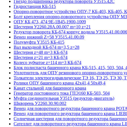
Гнездо подшипника редуктора поворота У3515.42С
Гидростанция КБ-515
Опорно-поворотное устройство ОПУ-7 КБ-403, КБ-405, 
Болт крепления опорно-поворотного устройства ОПУ М3
ОПУ КБ 473, 474 9E-1B45-1900-1009
Шестерня У2260.28А.00.007 m=10 z=21
Редуктор поворота КБ-674 корпус водила У3515.41.00.00
Венец нижний Z=58 У3515.41.00.09
Полумуфта Y3515 КБ-415
Вал выходной КБ-674 m=3,5 z=28
Шестерня z=48 m=3 КБ-674
Шестерня z=21 m=3 КБ-674
Колесо зубчатое z=114 m=3 КБ-674
Блок полиспаста башенного крана КБ-515, 415, 503, 504, 4
Уплотнитель для ОПУ резинового опорно-поворотного у
Толкатели электрогидравлические ТЭ 16, ТЭ 25, ТЭ 30, Т
Ролики ОПУ башенного крана 42х41,4 50х49,4
Канат стальной для башенного крана
Генератор постоянного тока ГПЭ160 КБ-503, 504
Муфта соединительная У3515 (редуктор-двигатель)
Шкворень У2260.30.90.002
Венец для поворотного редуктора башенного крана POT
Венец для поворотного редуктора башенного крана LI
Солнечная шестерня для поворотного редуктора башенн
Сателлит для поворотного редуктора башенного крана 