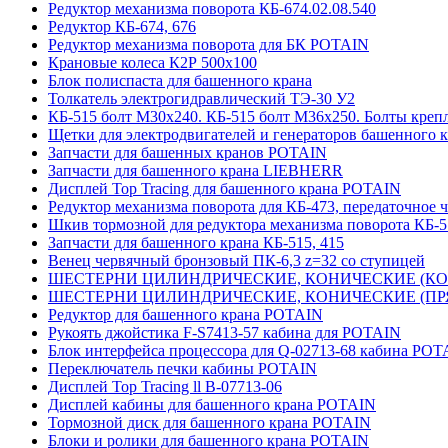
Редуктор механизма поворота КБ-674.02.08.540
Редуктор КБ-674, 676
Редуктор механизма поворота для БК POTAIN
Крановые колеса К2Р 500х100
Блок полиспаста для башенного крана
Толкатель электрогидравлический ТЭ-30 У2
КБ-515 болт М30х240. КБ-515 болт М36х250. Болты креп
Щетки для электродвигателей и генераторов башенного 
Запчасти для башенных кранов POTAIN
Запчасти для башенного крана LIEBHERR
Дисплей Top Tracing для башенного крана POTAIN
Редуктор механизма поворота для КБ-473, передаточное ч
Шкив тормозной для редуктора механизма поворота КБ-5
Запчасти для башенного крана КБ-515, 415
Венец червячный бронзовый ПК-6,3 z=32 со ступицей
ШЕСТЕРНИ ЦИЛИНДРИЧЕСКИЕ, КОНИЧЕСКИЕ (КОСО
ШЕСТЕРНИ ЦИЛИНДРИЧЕСКИЕ, КОНИЧЕСКИЕ (ПРЯМ
Редуктор для башенного крана POTAIN
Рукоять джойстика F-S7413-57 кабина для POTAIN
Блок интерфейса процессора для Q-02713-68 кабина POT
Переключатель печки кабины POTAIN
Дисплей Top Tracing ll B-07713-06
Дисплей кабины для башенного крана POTAIN
Тормозной диск для башенного крана POTAIN
Блоки и ролики для башенного крана POTAIN