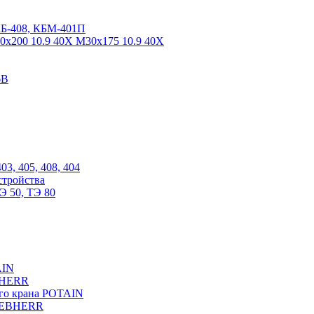
КБ-408, КБМ-401П
0х200 10.9 40Х М30х175 10.9 40Х
6В
03, 405, 408, 404
стройства
Э 50, ТЭ 80
AIN
EBHERR
ого крана POTAIN
LIEBHERR