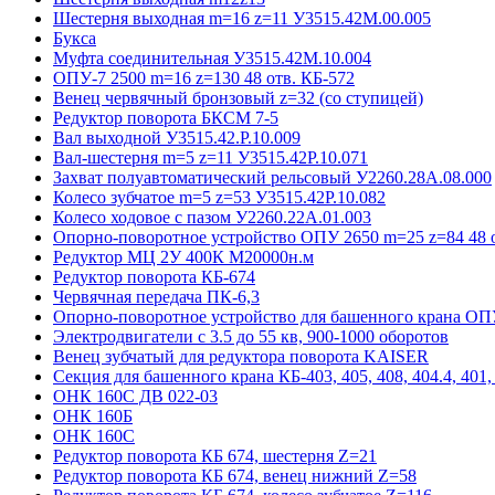
Шестерня выходная m=16 z=11 У3515.42М.00.005
Букса
Муфта соединительная У3515.42М.10.004
ОПУ-7 2500 m=16 z=130 48 отв. КБ-572
Венец червячный бронзовый z=32 (со ступицей)
Редуктор поворота БКСМ 7-5
Вал выходной У3515.42.Р.10.009
Вал-шестерня m=5 z=11 У3515.42Р.10.071
Захват полуавтоматический рельсовый У2260.28А.08.000
Колесо зубчатое m=5 z=53 У3515.42Р.10.082
Колесо ходовое с пазом У2260.22А.01.003
Опорно-поворотное устройство ОПУ 2650 m=25 z=84 48 о
Редуктор МЦ 2У 400К М20000н.м
Редуктор поворота КБ-674
Червячная передача ПК-6,3
Опорно-поворотное устройство для башенного крана ОПУ
Электродвигатели с 3.5 до 55 кв, 900-1000 оборотов
Венец зубчатый для редуктора поворота KAISER
Секция для башенного крана КБ-403, 405, 408, 404.4, 401, 
ОНК 160С ДВ 022-03
ОНК 160Б
ОНК 160С
Редуктор поворота КБ 674, шестерня Z=21
Редуктор поворота КБ 674, венец нижний Z=58