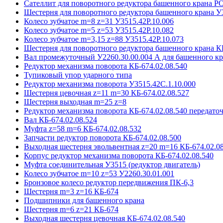
Сателлит для поворотного редуктора башенного крана 
Шестерня для поворотного редуктора башенного крана У
Колесо зубчатое m=8 z=31 У3515.42P.10.006
Колесо зубчатое m=5 z=53 У3515.42P.10.082
Колесо зубчатое m=3,15 z=88 У3515.42P.10.073
Шестерня для поворотного редуктора башенного крана К
Вал промежуточный У2260.30.00.004 А для башенного кр
Редуктор механизма поворота КБ-674.02.08.540
Тупиковый упор ударного типа
Редуктор механизма поворота У3515.42С.1.10.000
Шестерня цевочная z=11 m=30 КБ-674.02.08.527
Шестерня выходная m=25 z=8
Редуктор механизма поворота КБ-674.02.08.540 передаточ
Вал КБ-674.02.08.524
Муфта z=58 m=6 КБ-674.02.08.532
Запчасти редуктор поворота КБ-674.02.08.500
Выходная шестерня эвольвентная z=20 m=16 КБ-674.02.08
Корпус редуктор механизма поворота КБ-674.02.08.540
Муфта соединительная У3515 (редуктор двигатель)
Колесо зубчатое m=10 z=53 У2260.30.01.001
Бронзовое колесо редуктор передвижения ПК-6,3
Шестерня m=3 z=16 КБ-674
Подшипники для башенного крана
Шестерня m=6 z=21 КБ-674
Выходная шестерня цевочная КБ-674.02.08.540