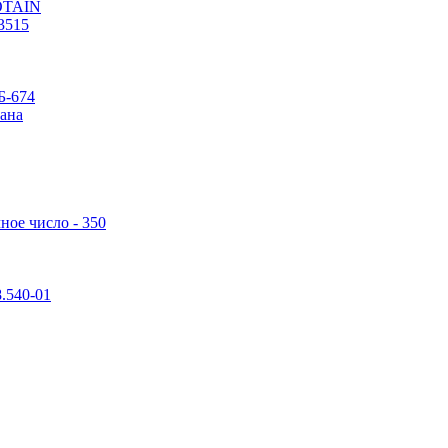
POTAIN
3515
Б-674
ана
ное число - 350
.540-01