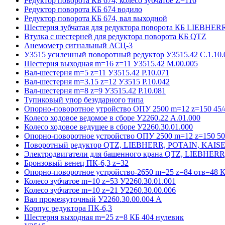
Редуктор поворота КБ 674, колесо зубчатое Z=116
Редуктор поворота КБ 674 водило
Редуктор поворота КБ 674, вал выходной
Шестерня зубчатая для редуктора поворота КБ LIEBHER
Втулка с шестерней для редуктора поворота КБ QTZ
Анемометр сигнальный АСЦ-3
У3515 усиленный поворотный редуктор У3515.42 С.1.10.
Шестерня выходная m=16 z=11 У3515.42 М.00.005
Вал-шестерня m=5 z=11 У3515.42 Р.10.071
Вал-шестерня m=3.15 z=12 У3515 Р.10.042
Вал-шестерня m=8 z=9 У3515.42 Р.10.081
Тупиковый упор безударного типа
Опорно-поворотное утройство ОПУ 2500 m=12 z=150 45/4
Колесо ходовое ведомое в сборе У2260.22 А.01.000
Колесо ходовое ведущее в сборе У2260.30.01.000
Опорно-поворотное устройство ОПУ 2500 m=12 z=150 50/
Поворотный редуктор QTZ, LIEBHERR, POTAIN, KAIS
Электродвигатели для башенного крана QTZ, LIEBHER
Бронзовый венец ПК-6,3 z=32
Опорно-поворотное устройство-2650 m=25 z=84 отв=48 К
Колесо зубчатое m=10 z=53 У2260.30.01.001
Колесо зубчатое m=10 z=21 У2260.30.00.006
Вал промежуточный У2260.30.00.004 А
Корпус редуктора ПК-6,3
Шестерня выходная m=25 z=8 КБ 404 нулевик