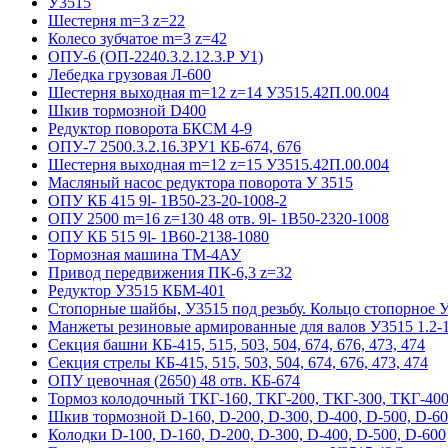
У3515
Шестерня m=3 z=22
Колесо зубчатое m=3 z=42
ОПУ-6 (ОП-2240.3.2.12.3.Р У1)
Лебедка грузовая Л-600
Шестерня выходная m=12 z=14 У3515.42П.00.004
Шкив тормозной D400
Редуктор поворота БКСМ 4-9
ОПУ-7 2500.3.2.16.3РУ1 КБ-674, 676
Шестерня выходная m=12 z=15 У3515.42П.00.004
Масляный насос редуктора поворота У 3515
ОПУ КБ 415 9l- 1B50-23-20-1008-2
ОПУ 2500 m=16 z=130 48 отв. 9l- 1B50-2320-1008
ОПУ КБ 515 9l- 1B60-2138-1080
Тормозная машина ТМ-4АУ
Привод передвижения ПК-6,3 z=32
Редуктор У3515 КБМ-401
Стопорные шайбы, У3515 под резьбу. Кольцо стопорное 
Манжеты резиновые армированные для валов У3515 1.2-1
Секция башни КБ-415, 515, 503, 504, 674, 676, 473, 474
Секция стрелы КБ-415, 515, 503, 504, 674, 676, 473, 474
ОПУ цевочная (2650) 48 отв. КБ-674
Тормоз колодочный ТКГ-160, ТКГ-200, ТКГ-300, ТКГ-400
Шкив тормозной D-160, D-200, D-300, D-400, D-500, D-6
Колодки D-100, D-160, D-200, D-300, D-400, D-500, D-600