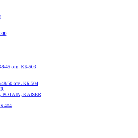
R
000
8/45 отв. КБ-503
48/50 отв. КБ-504
ER
R, POTAIN, KAISER
Б 404