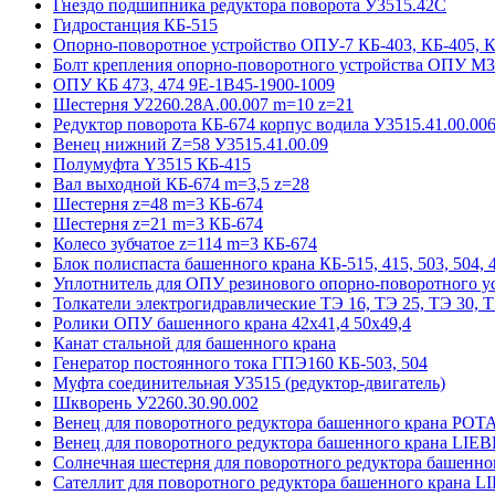
Гнездо подшипника редуктора поворота У3515.42С
Гидростанция КБ-515
Опорно-поворотное устройство ОПУ-7 КБ-403, КБ-405, 
Болт крепления опорно-поворотного устройства ОПУ М3
ОПУ КБ 473, 474 9E-1B45-1900-1009
Шестерня У2260.28А.00.007 m=10 z=21
Редуктор поворота КБ-674 корпус водила У3515.41.00.00
Венец нижний Z=58 У3515.41.00.09
Полумуфта Y3515 КБ-415
Вал выходной КБ-674 m=3,5 z=28
Шестерня z=48 m=3 КБ-674
Шестерня z=21 m=3 КБ-674
Колесо зубчатое z=114 m=3 КБ-674
Блок полиспаста башенного крана КБ-515, 415, 503, 504, 4
Уплотнитель для ОПУ резинового опорно-поворотного у
Толкатели электрогидравлические ТЭ 16, ТЭ 25, ТЭ 30, Т
Ролики ОПУ башенного крана 42х41,4 50х49,4
Канат стальной для башенного крана
Генератор постоянного тока ГПЭ160 КБ-503, 504
Муфта соединительная У3515 (редуктор-двигатель)
Шкворень У2260.30.90.002
Венец для поворотного редуктора башенного крана POT
Венец для поворотного редуктора башенного крана LI
Солнечная шестерня для поворотного редуктора башенн
Сателлит для поворотного редуктора башенного крана 