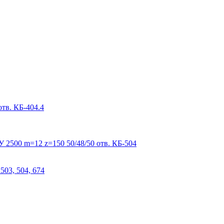
тв. КБ-404.4
 2500 m=12 z=150 50/48/50 отв. КБ-504
503, 504, 674