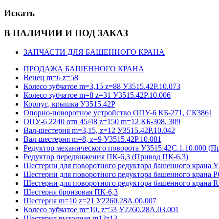
Искать
В НАЛИЧИИ И ПОД ЗАКАЗ
ЗАПЧАСТИ ДЛЯ БАШЕННОГО КРАНА
ПРОДАЖА БАШЕННОГО КРАНА
Венец m=6 z=58
Колесо зубчатое m=3,15 z=88 У3515.42Р.10.073
Колесо зубчатое m=8 z=31 У3515.42Р.10.006
Корпус, крышка У3515.42Р
Опорно-поворотное устройство ОПУ-6 КБ-271, СК3861
ОПУ-6 2240 отв 45/48 z=150 m=12 КБ-308, 309
Вал-шестерня m=3,15, z=12 У3515.42Р.10.042
Вал-шестерня m=8, z=9 У3515.42Р.10.081
Редуктор механического поворота У3515.42С.1.10.000 (П
Редуктор передвижения ПК-6,3 (Привод ПК-6,3)
Шестерни для поворотного редуктора башенного кра
Шестерни для поворотного редуктора башенного крана 
Шестерни для поворотного редуктора башенного крана
Шестерня бронзовая ПК-6,3
Шестерня m=10 z=21 У2260.28А.00.007
Колесо зубчатое m=10, z=53 У2260.28А.03.001
Шестерня выходная m12z13