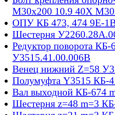
М30х200 10.9 40Х М30
ОПУ КБ 473, 474 9E-1
Шестерня У2260.28А.0
Редуктор поворота КБ-
У3515.41.00.006В
Венец нижний Z=58 У35
Полумуфта Y3515 КБ-4
Вал выходной КБ-674 m
Шестерня z=48 m=3 КБ