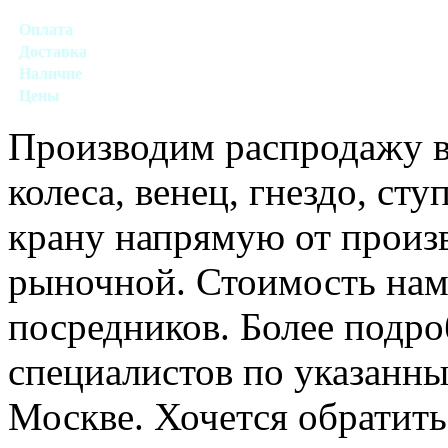
Оплата
Наличный, безналичный
Доставка
Да (обговаривается)
Наличие
В наличии
Цены
Обговаривается (недорого)
Производим распродажу вс
колеса, венец, гнездо, ст
крану напрямую от произ
рыночной. Стоимость нам
посредников. Более подр
специалистов по указанн
Москве. Хочется обратить