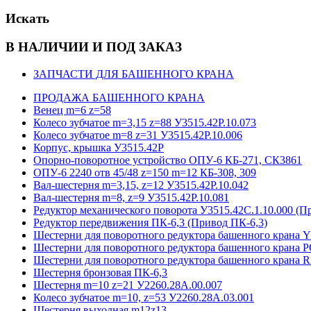
Искать
В НАЛИЧИИ И ПОД ЗАКАЗ
ЗАПЧАСТИ ДЛЯ БАШЕННОГО КРАНА
ПРОДАЖА БАШЕННОГО КРАНА
Венец m=6 z=58
Колесо зубчатое m=3,15 z=88 У3515.42Р.10.073
Колесо зубчатое m=8 z=31 У3515.42Р.10.006
Корпус, крышка У3515.42Р
Опорно-поворотное устройство ОПУ-6 КБ-271, СК3861
ОПУ-6 2240 отв 45/48 z=150 m=12 КБ-308, 309
Вал-шестерня m=3,15, z=12 У3515.42Р.10.042
Вал-шестерня m=8, z=9 У3515.42Р.10.081
Редуктор механического поворота У3515.42С.1.10.000 (П
Редуктор передвижения ПК-6,3 (Привод ПК-6,3)
Шестерни для поворотного редуктора башенного кра
Шестерни для поворотного редуктора башенного крана 
Шестерни для поворотного редуктора башенного крана
Шестерня бронзовая ПК-6,3
Шестерня m=10 z=21 У2260.28А.00.007
Колесо зубчатое m=10, z=53 У2260.28А.03.001
Шестерня выходная m12z13