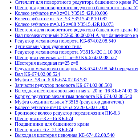
Сателлит для поворотного редуктора башенного крана 
Шестерня для поворотного редуктора башенного крана У
Колесо зубчатое m=8 z=31 У3515.42P.10.006
Колесо зубчатое m=5 z=53 У3515.42P.10.082
Колесо зубчатое m=3,15 z=88 У3515.42P.10.073
Шестерня для поворотного редуктора башенного крана К
Вал промежуточный У2260.30.00.004 А для башенного кр
Редуктор механизма поворота КБ-674.02.08.540
Тупиковый упор ударного типа
Редуктор механизма поворота У3515.42С.1.10.000
Шестерня цевочная z=11 m=30 КБ-674.02.08.527
Шестерня выходная m=25 z=8
Редуктор механизма поворота КБ-674.02.08.540 передаточ
Вал КБ-674.02.08.524
Муфта z=58 m=6 КБ-674.02.08.532
Запчасти редуктор поворота КБ-674.02.08.500
Выходная шестерня эвольвентная z=20 m=16 КБ-674.02.08
Корпус редуктор механизма поворота КБ-674.02.08.540
Муфта соединительная У3515 (редуктор двигатель)
Колесо зубчатое m=10 z=53 У2260.30.01.001
Бронзовое колесо редуктор передвижения ПК-6,3
Шестерня m=3 z=16 КБ-674
Подшипники для башенного крана
Шестерня m=6 z=21 КБ-674
Выходная шестерня цевочная КБ-674.02.08.540