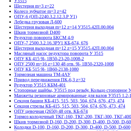
У3515
Шестерня m=3 z=22
Колесо зубчатое m=3 z=42
ОПУ-6 (ОП-2240.3.2.12.3.Р У1)
Лебедка грузовая Л-600
Шестерня выходная m=12 z=14 У3515.42П.00.004
Шкив тормозной D400
Редуктор поворота БКСМ 4-9
ОПУ-7 2500.3.2.16.3РУ1 КБ-674, 676
Шестерня выходная m=12 z=15 У3515.42П.00.004
Масляный насос редуктора поворота У 3515
ОПУ КБ 415 9l- 1B50-23-20-1008-2
ОПУ 2500 m=16 z=130 48 отв. 9l- 1B50-2320-1008
ОПУ КБ 515 9l- 1B60-2138-1080
Тормозная машина ТМ-4АУ
Привод передвижения ПК-6,3 z=32
Редуктор У3515 КБМ-401
Стопорные шайбы, У3515 под резьбу. Кольцо стопорное 
Манжеты резиновые армированные для валов У3515 1.2-1
Секция башни КБ-415, 515, 503, 504, 674, 676, 473, 474
Секция стрелы КБ-415, 515, 503, 504, 674, 676, 473, 474
ОПУ цевочная (2650) 48 отв. КБ-674
Тормоз колодочный ТКГ-160, ТКГ-200, ТКГ-300, ТКГ-400
Шкив тормозной D-160, D-200, D-300, D-400, D-500, D-6
Колодки D-100, D-160, D-200, D-300, D-400, D-500, D-600