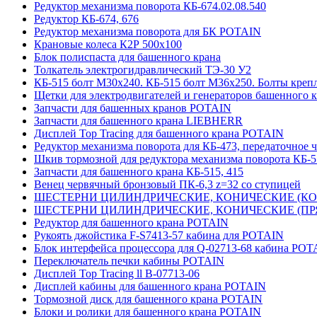
Редуктор механизма поворота КБ-674.02.08.540
Редуктор КБ-674, 676
Редуктор механизма поворота для БК POTAIN
Крановые колеса К2Р 500х100
Блок полиспаста для башенного крана
Толкатель электрогидравлический ТЭ-30 У2
КБ-515 болт М30х240. КБ-515 болт М36х250. Болты креп
Щетки для электродвигателей и генераторов башенного 
Запчасти для башенных кранов POTAIN
Запчасти для башенного крана LIEBHERR
Дисплей Top Tracing для башенного крана POTAIN
Редуктор механизма поворота для КБ-473, передаточное ч
Шкив тормозной для редуктора механизма поворота КБ-5
Запчасти для башенного крана КБ-515, 415
Венец червячный бронзовый ПК-6,3 z=32 со ступицей
ШЕСТЕРНИ ЦИЛИНДРИЧЕСКИЕ, КОНИЧЕСКИЕ (КОСО
ШЕСТЕРНИ ЦИЛИНДРИЧЕСКИЕ, КОНИЧЕСКИЕ (ПРЯМ
Редуктор для башенного крана POTAIN
Рукоять джойстика F-S7413-57 кабина для POTAIN
Блок интерфейса процессора для Q-02713-68 кабина POT
Переключатель печки кабины POTAIN
Дисплей Top Tracing ll B-07713-06
Дисплей кабины для башенного крана POTAIN
Тормозной диск для башенного крана POTAIN
Блоки и ролики для башенного крана POTAIN