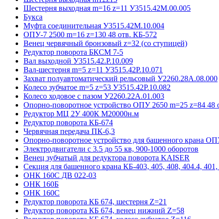
Шестерня выходная m=16 z=11 У3515.42М.00.005
Букса
Муфта соединительная У3515.42М.10.004
ОПУ-7 2500 m=16 z=130 48 отв. КБ-572
Венец червячный бронзовый z=32 (со ступицей)
Редуктор поворота БКСМ 7-5
Вал выходной У3515.42.Р.10.009
Вал-шестерня m=5 z=11 У3515.42Р.10.071
Захват полуавтоматический рельсовый У2260.28А.08.000
Колесо зубчатое m=5 z=53 У3515.42Р.10.082
Колесо ходовое с пазом У2260.22А.01.003
Опорно-поворотное устройство ОПУ 2650 m=25 z=84 48 о
Редуктор МЦ 2У 400К М20000н.м
Редуктор поворота КБ-674
Червячная передача ПК-6,3
Опорно-поворотное устройство для башенного крана ОПУ
Электродвигатели с 3.5 до 55 кв, 900-1000 оборотов
Венец зубчатый для редуктора поворота KAISER
Секция для башенного крана КБ-403, 405, 408, 404.4, 401, 
ОНК 160С ДВ 022-03
ОНК 160Б
ОНК 160С
Редуктор поворота КБ 674, шестерня Z=21
Редуктор поворота КБ 674, венец нижний Z=58