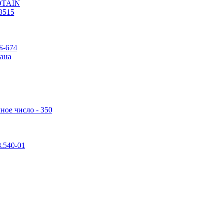
POTAIN
3515
Б-674
ана
ное число - 350
.540-01