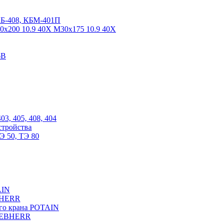
КБ-408, КБМ-401П
0х200 10.9 40Х М30х175 10.9 40Х
6В
03, 405, 408, 404
стройства
Э 50, ТЭ 80
AIN
EBHERR
ого крана POTAIN
LIEBHERR