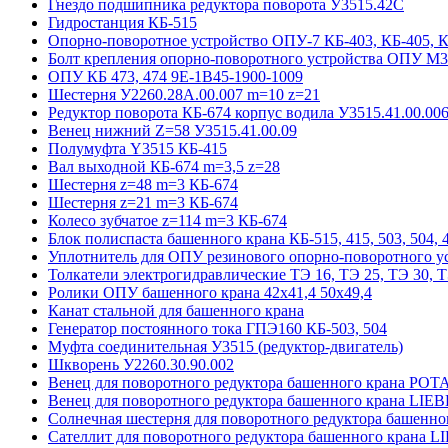
Гнездо подшипника редуктора поворота У3515.42С
Гидростанция КБ-515
Опорно-поворотное устройство ОПУ-7 КБ-403, КБ-405, 
Болт крепления опорно-поворотного устройства ОПУ М3
ОПУ КБ 473, 474 9E-1B45-1900-1009
Шестерня У2260.28А.00.007 m=10 z=21
Редуктор поворота КБ-674 корпус водила У3515.41.00.00
Венец нижний Z=58 У3515.41.00.09
Полумуфта Y3515 КБ-415
Вал выходной КБ-674 m=3,5 z=28
Шестерня z=48 m=3 КБ-674
Шестерня z=21 m=3 КБ-674
Колесо зубчатое z=114 m=3 КБ-674
Блок полиспаста башенного крана КБ-515, 415, 503, 504, 4
Уплотнитель для ОПУ резинового опорно-поворотного у
Толкатели электрогидравлические ТЭ 16, ТЭ 25, ТЭ 30, Т
Ролики ОПУ башенного крана 42х41,4 50х49,4
Канат стальной для башенного крана
Генератор постоянного тока ГПЭ160 КБ-503, 504
Муфта соединительная У3515 (редуктор-двигатель)
Шкворень У2260.30.90.002
Венец для поворотного редуктора башенного крана POT
Венец для поворотного редуктора башенного крана LI
Солнечная шестерня для поворотного редуктора башенн
Сателлит для поворотного редуктора башенного крана 