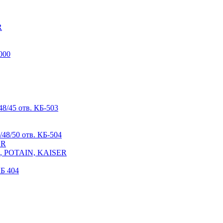
R
000
8/45 отв. КБ-503
48/50 отв. КБ-504
ER
R, POTAIN, KAISER
Б 404