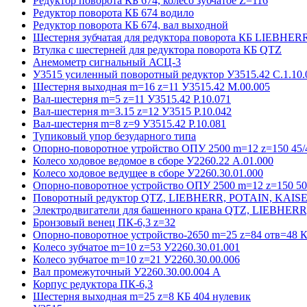
Редуктор поворота КБ 674, колесо зубчатое Z=116
Редуктор поворота КБ 674 водило
Редуктор поворота КБ 674, вал выходной
Шестерня зубчатая для редуктора поворота КБ LIEBHER
Втулка с шестерней для редуктора поворота КБ QTZ
Анемометр сигнальный АСЦ-3
У3515 усиленный поворотный редуктор У3515.42 С.1.10.
Шестерня выходная m=16 z=11 У3515.42 М.00.005
Вал-шестерня m=5 z=11 У3515.42 Р.10.071
Вал-шестерня m=3.15 z=12 У3515 Р.10.042
Вал-шестерня m=8 z=9 У3515.42 Р.10.081
Тупиковый упор безударного типа
Опорно-поворотное утройство ОПУ 2500 m=12 z=150 45/4
Колесо ходовое ведомое в сборе У2260.22 А.01.000
Колесо ходовое ведущее в сборе У2260.30.01.000
Опорно-поворотное устройство ОПУ 2500 m=12 z=150 50/
Поворотный редуктор QTZ, LIEBHERR, POTAIN, KAIS
Электродвигатели для башенного крана QTZ, LIEBHER
Бронзовый венец ПК-6,3 z=32
Опорно-поворотное устройство-2650 m=25 z=84 отв=48 К
Колесо зубчатое m=10 z=53 У2260.30.01.001
Колесо зубчатое m=10 z=21 У2260.30.00.006
Вал промежуточный У2260.30.00.004 А
Корпус редуктора ПК-6,3
Шестерня выходная m=25 z=8 КБ 404 нулевик