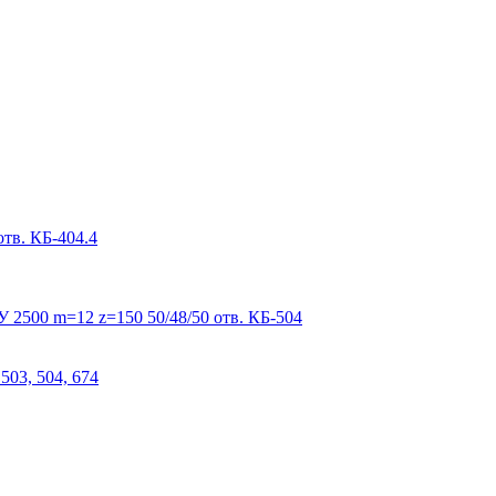
тв. КБ-404.4
 2500 m=12 z=150 50/48/50 отв. КБ-504
503, 504, 674