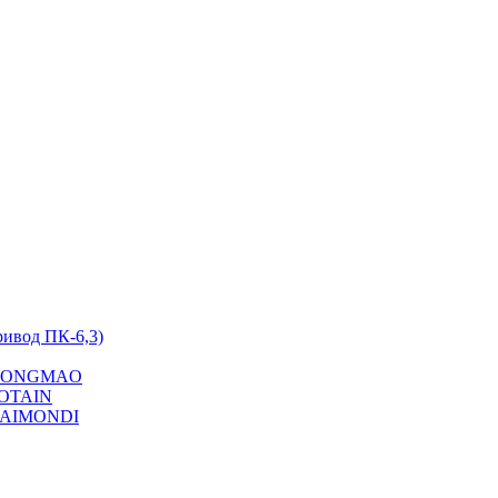
ривод ПК-6,3)
на YONGMAO
POTAIN
 RAIMONDI