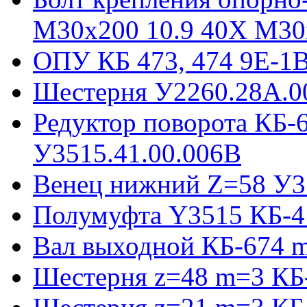
М30х200 10.9 40Х М30
ОПУ КБ 473, 474 9E-1
Шестерня У2260.28А.0
Редуктор поворота КБ-
У3515.41.00.006В
Венец нижний Z=58 У35
Полумуфта Y3515 КБ-4
Вал выходной КБ-674 m
Шестерня z=48 m=3 КБ