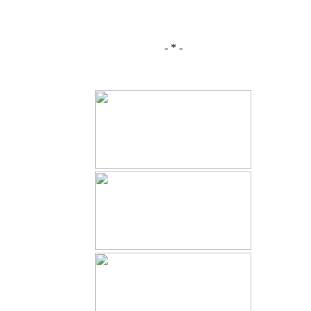
- * -