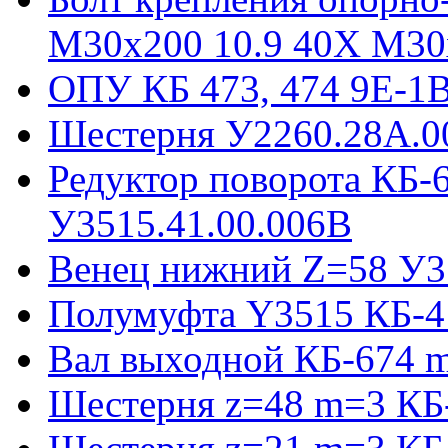
М30х200 10.9 40Х М30
ОПУ КБ 473, 474 9E-1
Шестерня У2260.28А.0
Редуктор поворота КБ-
У3515.41.00.006В
Венец нижний Z=58 У35
Полумуфта Y3515 КБ-4
Вал выходной КБ-674 m
Шестерня z=48 m=3 КБ