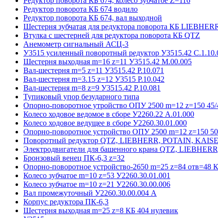
Редуктор поворота КБ 674, колесо зубчатое Z=116
Редуктор поворота КБ 674 водило
Редуктор поворота КБ 674, вал выходной
Шестерня зубчатая для редуктора поворота КБ LIEBHER
Втулка с шестерней для редуктора поворота КБ QTZ
Анемометр сигнальный АСЦ-3
У3515 усиленный поворотный редуктор У3515.42 С.1.10.
Шестерня выходная m=16 z=11 У3515.42 М.00.005
Вал-шестерня m=5 z=11 У3515.42 Р.10.071
Вал-шестерня m=3.15 z=12 У3515 Р.10.042
Вал-шестерня m=8 z=9 У3515.42 Р.10.081
Тупиковый упор безударного типа
Опорно-поворотное утройство ОПУ 2500 m=12 z=150 45/4
Колесо ходовое ведомое в сборе У2260.22 А.01.000
Колесо ходовое ведущее в сборе У2260.30.01.000
Опорно-поворотное устройство ОПУ 2500 m=12 z=150 50/
Поворотный редуктор QTZ, LIEBHERR, POTAIN, KAIS
Электродвигатели для башенного крана QTZ, LIEBHER
Бронзовый венец ПК-6,3 z=32
Опорно-поворотное устройство-2650 m=25 z=84 отв=48 К
Колесо зубчатое m=10 z=53 У2260.30.01.001
Колесо зубчатое m=10 z=21 У2260.30.00.006
Вал промежуточный У2260.30.00.004 А
Корпус редуктора ПК-6,3
Шестерня выходная m=25 z=8 КБ 404 нулевик