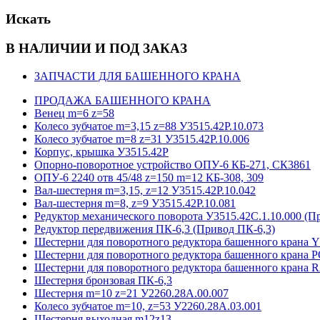
Искать
В НАЛИЧИИ И ПОД ЗАКАЗ
ЗАПЧАСТИ ДЛЯ БАШЕННОГО КРАНА
ПРОДАЖА БАШЕННОГО КРАНА
Венец m=6 z=58
Колесо зубчатое m=3,15 z=88 У3515.42Р.10.073
Колесо зубчатое m=8 z=31 У3515.42Р.10.006
Корпус, крышка У3515.42Р
Опорно-поворотное устройство ОПУ-6 КБ-271, СК3861
ОПУ-6 2240 отв 45/48 z=150 m=12 КБ-308, 309
Вал-шестерня m=3,15, z=12 У3515.42Р.10.042
Вал-шестерня m=8, z=9 У3515.42Р.10.081
Редуктор механического поворота У3515.42С.1.10.000 (П
Редуктор передвижения ПК-6,3 (Привод ПК-6,3)
Шестерни для поворотного редуктора башенного кра
Шестерни для поворотного редуктора башенного крана 
Шестерни для поворотного редуктора башенного крана
Шестерня бронзовая ПК-6,3
Шестерня m=10 z=21 У2260.28А.00.007
Колесо зубчатое m=10, z=53 У2260.28А.03.001
Шестерня выходная m12z13