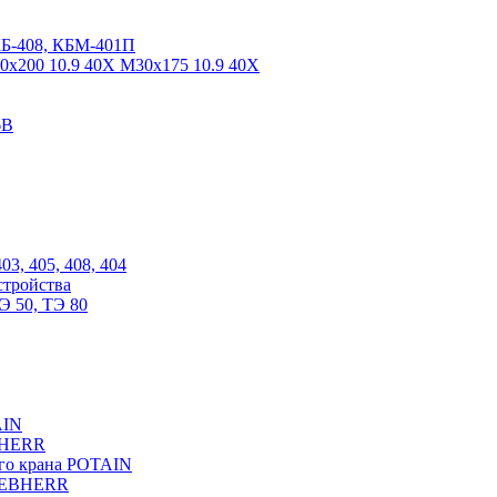
КБ-408, КБМ-401П
0х200 10.9 40Х М30х175 10.9 40Х
6В
03, 405, 408, 404
стройства
Э 50, ТЭ 80
AIN
EBHERR
ого крана POTAIN
LIEBHERR