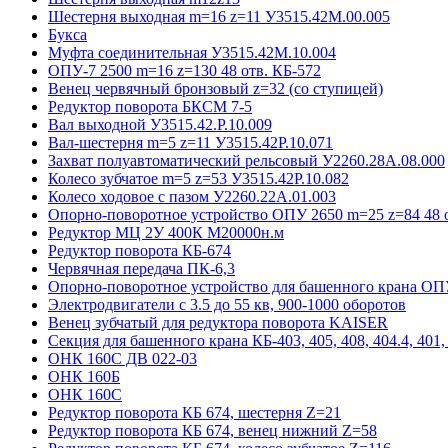
Шестерня выходная m=16 z=11 У3515.42М.00.005
Букса
Муфта соединительная У3515.42М.10.004
ОПУ-7 2500 m=16 z=130 48 отв. КБ-572
Венец червячный бронзовый z=32 (со ступицей)
Редуктор поворота БКСМ 7-5
Вал выходной У3515.42.Р.10.009
Вал-шестерня m=5 z=11 У3515.42Р.10.071
Захват полуавтоматический рельсовый У2260.28А.08.000
Колесо зубчатое m=5 z=53 У3515.42Р.10.082
Колесо ходовое с пазом У2260.22А.01.003
Опорно-поворотное устройство ОПУ 2650 m=25 z=84 48 о
Редуктор МЦ 2У 400К М20000н.м
Редуктор поворота КБ-674
Червячная передача ПК-6,3
Опорно-поворотное устройство для башенного крана ОПУ
Электродвигатели с 3.5 до 55 кв, 900-1000 оборотов
Венец зубчатый для редуктора поворота KAISER
Секция для башенного крана КБ-403, 405, 408, 404.4, 401, 
ОНК 160С ДВ 022-03
ОНК 160Б
ОНК 160С
Редуктор поворота КБ 674, шестерня Z=21
Редуктор поворота КБ 674, венец нижний Z=58