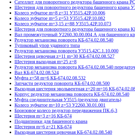
Сателлит для поворотного редуктора башенного крана 
Шестерня для поворотного редуктора башенного крана У
Колесо зубчатое m=8 z=31 У3515.42P.10.006
Колесо зубчатое m=5 z=53 У3515.42P.10.082
Колесо зубчатое m=3,15 z=88 У3515.42P.10.073
Шестерня для поворотного редуктора башенного крана К
Вал промежуточный У2260.30.00.004 А для башенного кр
Редуктор механизма поворота КБ-674.02.08.540
Тупиковый упор ударного типа
Редуктор механизма поворота У3515.42С.1.10.000
Шестерня цевочная z=11 m=30 КБ-674.02.08.527
Шестерня выходная m=25 z=8
Редуктор механизма поворота КБ-674.02.08.540 передаточ
Вал КБ-674.02.08.524
Муфта z=58 m=6 КБ-674.02.08.532
Запчасти редуктор поворота КБ-674.02.08.500
Выходная шестерня эвольвентная z=20 m=16 КБ-674.02.08
Корпус редуктор механизма поворота КБ-674.02.08.540
Муфта соединительная У3515 (редуктор двигатель)
Колесо зубчатое m=10 z=53 У2260.30.01.001
Бронзовое колесо редуктор передвижения ПК-6,3
Шестерня m=3 z=16 КБ-674
Подшипники для башенного крана
Шестерня m=6 z=21 КБ-674
Выходная шестерня цевочная КБ-674.02.08.540