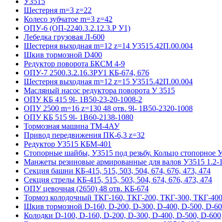
У3515
Шестерня m=3 z=22
Колесо зубчатое m=3 z=42
ОПУ-6 (ОП-2240.3.2.12.3.Р У1)
Лебедка грузовая Л-600
Шестерня выходная m=12 z=14 У3515.42П.00.004
Шкив тормозной D400
Редуктор поворота БКСМ 4-9
ОПУ-7 2500.3.2.16.3РУ1 КБ-674, 676
Шестерня выходная m=12 z=15 У3515.42П.00.004
Масляный насос редуктора поворота У 3515
ОПУ КБ 415 9l- 1B50-23-20-1008-2
ОПУ 2500 m=16 z=130 48 отв. 9l- 1B50-2320-1008
ОПУ КБ 515 9l- 1B60-2138-1080
Тормозная машина ТМ-4АУ
Привод передвижения ПК-6,3 z=32
Редуктор У3515 КБМ-401
Стопорные шайбы, У3515 под резьбу. Кольцо стопорное 
Манжеты резиновые армированные для валов У3515 1.2-1
Секция башни КБ-415, 515, 503, 504, 674, 676, 473, 474
Секция стрелы КБ-415, 515, 503, 504, 674, 676, 473, 474
ОПУ цевочная (2650) 48 отв. КБ-674
Тормоз колодочный ТКГ-160, ТКГ-200, ТКГ-300, ТКГ-400
Шкив тормозной D-160, D-200, D-300, D-400, D-500, D-6
Колодки D-100, D-160, D-200, D-300, D-400, D-500, D-600