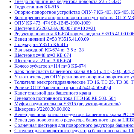
Гнездо подшипника редуктора поворота У3515.42С
Гидростанция КБ-515
Опорно-поворотное устройство ОПУ-7 КБ-403, КБ-405, 
Болт крепления опорно-поворотного устройства ОПУ М3
ОПУ КБ 473, 474 9E-1B45-1900-1009
Шестерня У2260.28А.00.007 m=10 z=21
Редуктор поворота КБ-674 корпус водила У3515.41.00.00
Венец нижний Z=58 У3515.41.00.09
Полумуфта Y3515 КБ-415
Вал выходной КБ-674 m=3,5 z=28
Шестерня z=48 m=3 КБ-674
Шестерня z=21 m=3 КБ-674
Колесо зубчатое z=114 m=3 КБ-674
Блок полиспаста башенного крана КБ-515, 415, 503, 504, 4
Уплотнитель для ОПУ резинового опорно-поворотного у
Толкатели электрогидравлические ТЭ 16, ТЭ 25, ТЭ 30, Т
Ролики ОПУ башенного крана 42х41,4 50х49,4
Канат стальной для башенного крана
Генератор постоянного тока ГПЭ160 КБ-503, 504
Муфта соединительная У3515 (редуктор-двигатель)
Шкворень У2260.30.90.002
Венец для поворотного редуктора башенного крана POT
Венец для поворотного редуктора башенного крана LI
Солнечная шестерня для поворотного редуктора башенн
Сателлит для поворотного редуктора башенного крана 