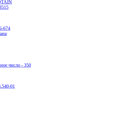
POTAIN
3515
Б-674
ана
ное число - 350
.540-01