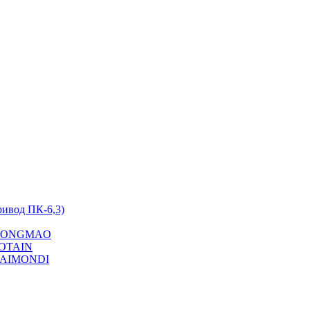
ривод ПК-6,3)
на YONGMAO
POTAIN
 RAIMONDI