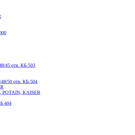
R
000
8/45 отв. КБ-503
48/50 отв. КБ-504
ER
R, POTAIN, KAISER
Б 404