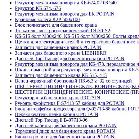
Редуктор механизма поворота КБ-674.02.08.540
Редуктор КБ-674, 676
Редуктор механизма поворота для БК POTAIN
Крановые колеса К2Р 500х100
Блок полиспаста для башенного крана
Толкатель электрогидравлический ТЭ-30 У2
КБ-515 болт М30х240. КБ-515 болт М36х250. Болты креп
Щетки для электродвигателей и генераторов башенного 
Запчасти для башенных кранов POTAIN
Запчасти для башенного крана LIEBHERR
Дисплей Top Tracing для башенного крана POTAIN
Редуктор механизма поворота для КБ-473, передаточное ч
Шкив тормозной для редуктора механизма поворота КБ-5
Запчасти для башенного крана КБ-515, 415
Венец червячный бронзовый ПК-6,3 z=32 со ступицей
ШЕСТЕРНИ ЦИЛИНДРИЧЕСКИЕ, КОНИЧЕСКИЕ (КОСО
ШЕСТЕРНИ ЦИЛИНДРИЧЕСКИЕ, КОНИЧЕСКИЕ (ПРЯМ
Редуктор для башенного крана POTAIN
Рукоять джойстика F-S7413-57 кабина для POTAIN
Блок интерфейса процессора для Q-02713-68 кабина POT
Переключатель печки кабины POTAIN
Дисплей Top Tracing ll B-07713-06
Дисплей кабины для башенного крана POTAIN
Тормозной диск для башенного крана POTAIN
Блоки и ролики для башенного крана POTAIN