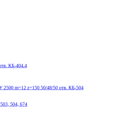
тв. КБ-404.4
 2500 m=12 z=150 50/48/50 отв. КБ-504
503, 504, 674