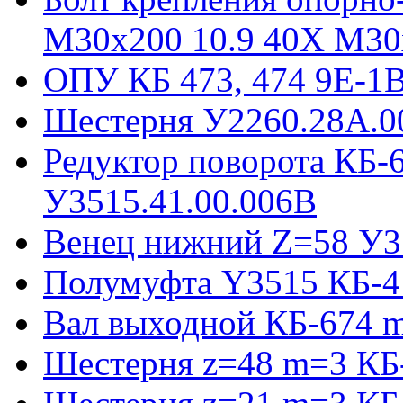
М30х200 10.9 40Х М30
ОПУ КБ 473, 474 9E-1
Шестерня У2260.28А.0
Редуктор поворота КБ-
У3515.41.00.006В
Венец нижний Z=58 У35
Полумуфта Y3515 КБ-4
Вал выходной КБ-674 m
Шестерня z=48 m=3 КБ