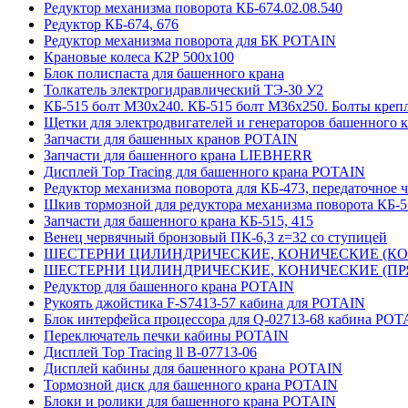
Редуктор механизма поворота КБ-674.02.08.540
Редуктор КБ-674, 676
Редуктор механизма поворота для БК POTAIN
Крановые колеса К2Р 500х100
Блок полиспаста для башенного крана
Толкатель электрогидравлический ТЭ-30 У2
КБ-515 болт М30х240. КБ-515 болт М36х250. Болты креп
Щетки для электродвигателей и генераторов башенного 
Запчасти для башенных кранов POTAIN
Запчасти для башенного крана LIEBHERR
Дисплей Top Tracing для башенного крана POTAIN
Редуктор механизма поворота для КБ-473, передаточное ч
Шкив тормозной для редуктора механизма поворота КБ-5
Запчасти для башенного крана КБ-515, 415
Венец червячный бронзовый ПК-6,3 z=32 со ступицей
ШЕСТЕРНИ ЦИЛИНДРИЧЕСКИЕ, КОНИЧЕСКИЕ (КОСО
ШЕСТЕРНИ ЦИЛИНДРИЧЕСКИЕ, КОНИЧЕСКИЕ (ПРЯМ
Редуктор для башенного крана POTAIN
Рукоять джойстика F-S7413-57 кабина для POTAIN
Блок интерфейса процессора для Q-02713-68 кабина POT
Переключатель печки кабины POTAIN
Дисплей Top Tracing ll B-07713-06
Дисплей кабины для башенного крана POTAIN
Тормозной диск для башенного крана POTAIN
Блоки и ролики для башенного крана POTAIN