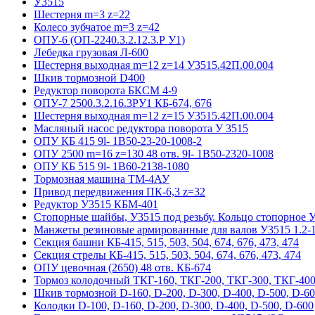
У3515
Шестерня m=3 z=22
Колесо зубчатое m=3 z=42
ОПУ-6 (ОП-2240.3.2.12.3.Р У1)
Лебедка грузовая Л-600
Шестерня выходная m=12 z=14 У3515.42П.00.004
Шкив тормозной D400
Редуктор поворота БКСМ 4-9
ОПУ-7 2500.3.2.16.3РУ1 КБ-674, 676
Шестерня выходная m=12 z=15 У3515.42П.00.004
Масляный насос редуктора поворота У 3515
ОПУ КБ 415 9l- 1B50-23-20-1008-2
ОПУ 2500 m=16 z=130 48 отв. 9l- 1B50-2320-1008
ОПУ КБ 515 9l- 1B60-2138-1080
Тормозная машина ТМ-4АУ
Привод передвижения ПК-6,3 z=32
Редуктор У3515 КБМ-401
Стопорные шайбы, У3515 под резьбу. Кольцо стопорное 
Манжеты резиновые армированные для валов У3515 1.2-1
Секция башни КБ-415, 515, 503, 504, 674, 676, 473, 474
Секция стрелы КБ-415, 515, 503, 504, 674, 676, 473, 474
ОПУ цевочная (2650) 48 отв. КБ-674
Тормоз колодочный ТКГ-160, ТКГ-200, ТКГ-300, ТКГ-400
Шкив тормозной D-160, D-200, D-300, D-400, D-500, D-6
Колодки D-100, D-160, D-200, D-300, D-400, D-500, D-600