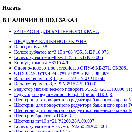
Искать
В НАЛИЧИИ И ПОД ЗАКАЗ
ЗАПЧАСТИ ДЛЯ БАШЕННОГО КРАНА
ПРОДАЖА БАШЕННОГО КРАНА
Венец m=6 z=58
Колесо зубчатое m=3,15 z=88 У3515.42Р.10.073
Колесо зубчатое m=8 z=31 У3515.42Р.10.006
Корпус, крышка У3515.42Р
Опорно-поворотное устройство ОПУ-6 КБ-271, СК3861
ОПУ-6 2240 отв 45/48 z=150 m=12 КБ-308, 309
Вал-шестерня m=3,15, z=12 У3515.42Р.10.042
Вал-шестерня m=8, z=9 У3515.42Р.10.081
Редуктор механического поворота У3515.42С.1.10.000 (П
Редуктор передвижения ПК-6,3 (Привод ПК-6,3)
Шестерни для поворотного редуктора башенного кра
Шестерни для поворотного редуктора башенного крана 
Шестерни для поворотного редуктора башенного крана
Шестерня бронзовая ПК-6,3
Шестерня m=10 z=21 У2260.28А.00.007
Колесо зубчатое m=10, z=53 У2260.28А.03.001
Шестерня выходная m12z13