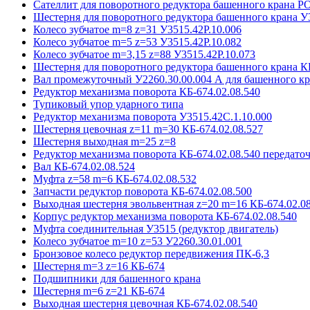
Сателлит для поворотного редуктора башенного крана 
Шестерня для поворотного редуктора башенного крана У
Колесо зубчатое m=8 z=31 У3515.42P.10.006
Колесо зубчатое m=5 z=53 У3515.42P.10.082
Колесо зубчатое m=3,15 z=88 У3515.42P.10.073
Шестерня для поворотного редуктора башенного крана К
Вал промежуточный У2260.30.00.004 А для башенного кр
Редуктор механизма поворота КБ-674.02.08.540
Тупиковый упор ударного типа
Редуктор механизма поворота У3515.42С.1.10.000
Шестерня цевочная z=11 m=30 КБ-674.02.08.527
Шестерня выходная m=25 z=8
Редуктор механизма поворота КБ-674.02.08.540 передаточ
Вал КБ-674.02.08.524
Муфта z=58 m=6 КБ-674.02.08.532
Запчасти редуктор поворота КБ-674.02.08.500
Выходная шестерня эвольвентная z=20 m=16 КБ-674.02.08
Корпус редуктор механизма поворота КБ-674.02.08.540
Муфта соединительная У3515 (редуктор двигатель)
Колесо зубчатое m=10 z=53 У2260.30.01.001
Бронзовое колесо редуктор передвижения ПК-6,3
Шестерня m=3 z=16 КБ-674
Подшипники для башенного крана
Шестерня m=6 z=21 КБ-674
Выходная шестерня цевочная КБ-674.02.08.540