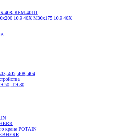
КБ-408, КБМ-401П
0х200 10.9 40Х М30х175 10.9 40Х
6В
03, 405, 408, 404
стройства
Э 50, ТЭ 80
AIN
EBHERR
ого крана POTAIN
LIEBHERR