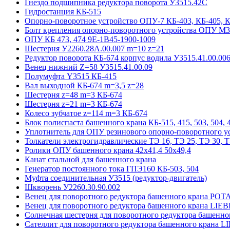
Гнездо подшипника редуктора поворота У3515.42С
Гидростанция КБ-515
Опорно-поворотное устройство ОПУ-7 КБ-403, КБ-405, 
Болт крепления опорно-поворотного устройства ОПУ М3
ОПУ КБ 473, 474 9E-1B45-1900-1009
Шестерня У2260.28А.00.007 m=10 z=21
Редуктор поворота КБ-674 корпус водила У3515.41.00.00
Венец нижний Z=58 У3515.41.00.09
Полумуфта Y3515 КБ-415
Вал выходной КБ-674 m=3,5 z=28
Шестерня z=48 m=3 КБ-674
Шестерня z=21 m=3 КБ-674
Колесо зубчатое z=114 m=3 КБ-674
Блок полиспаста башенного крана КБ-515, 415, 503, 504, 4
Уплотнитель для ОПУ резинового опорно-поворотного у
Толкатели электрогидравлические ТЭ 16, ТЭ 25, ТЭ 30, Т
Ролики ОПУ башенного крана 42х41,4 50х49,4
Канат стальной для башенного крана
Генератор постоянного тока ГПЭ160 КБ-503, 504
Муфта соединительная У3515 (редуктор-двигатель)
Шкворень У2260.30.90.002
Венец для поворотного редуктора башенного крана POT
Венец для поворотного редуктора башенного крана LI
Солнечная шестерня для поворотного редуктора башенн
Сателлит для поворотного редуктора башенного крана 