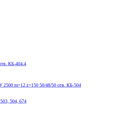
тв. КБ-404.4
 2500 m=12 z=150 50/48/50 отв. КБ-504
503, 504, 674