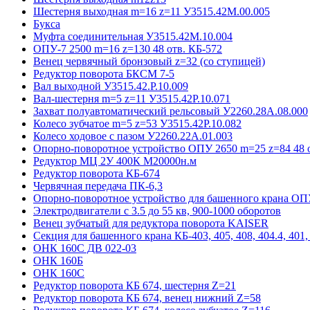
Шестерня выходная m=16 z=11 У3515.42М.00.005
Букса
Муфта соединительная У3515.42М.10.004
ОПУ-7 2500 m=16 z=130 48 отв. КБ-572
Венец червячный бронзовый z=32 (со ступицей)
Редуктор поворота БКСМ 7-5
Вал выходной У3515.42.Р.10.009
Вал-шестерня m=5 z=11 У3515.42Р.10.071
Захват полуавтоматический рельсовый У2260.28А.08.000
Колесо зубчатое m=5 z=53 У3515.42Р.10.082
Колесо ходовое с пазом У2260.22А.01.003
Опорно-поворотное устройство ОПУ 2650 m=25 z=84 48 о
Редуктор МЦ 2У 400К М20000н.м
Редуктор поворота КБ-674
Червячная передача ПК-6,3
Опорно-поворотное устройство для башенного крана ОПУ
Электродвигатели с 3.5 до 55 кв, 900-1000 оборотов
Венец зубчатый для редуктора поворота KAISER
Секция для башенного крана КБ-403, 405, 408, 404.4, 401, 
ОНК 160С ДВ 022-03
ОНК 160Б
ОНК 160С
Редуктор поворота КБ 674, шестерня Z=21
Редуктор поворота КБ 674, венец нижний Z=58