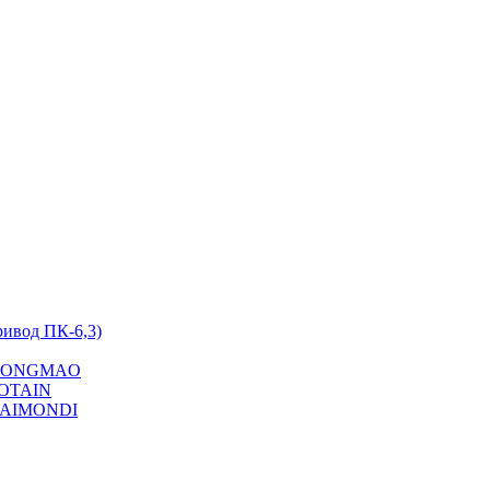
ривод ПК-6,3)
на YONGMAO
POTAIN
 RAIMONDI