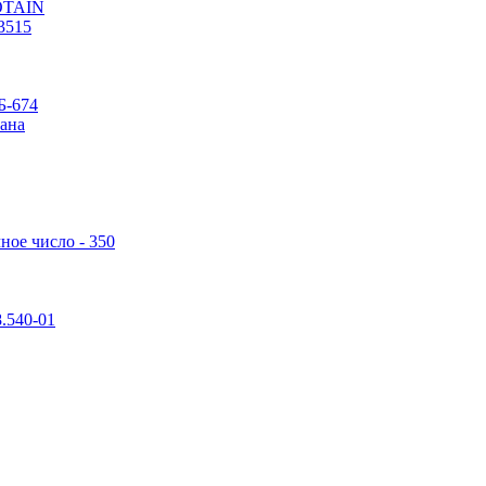
POTAIN
3515
Б-674
ана
ное число - 350
.540-01