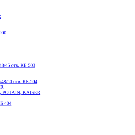
R
000
8/45 отв. КБ-503
48/50 отв. КБ-504
ER
R, POTAIN, KAISER
Б 404