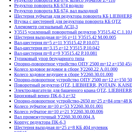
Редуктор поворота КБ 674, колесо зубчатое Z=116
Редуктор поворота КБ 674 водило
Редуктор поворота КБ 674, вал выходной
Шестерня зубчатая для редуктора поворота КБ LIEBHER
Втулка с шестерней для редуктора поворота КБ QTZ
Анемометр сигнальный АСЦ-3
У3515 усиленный поворотный редуктор У3515.42 С.1.10.
Шестерня выходная m=16 z=11 У3515.42 М.00.005
Вал-шестерня m=5 z=11 У3515.42 Р.10.071
Вал-шестерня m=3.15 z=12 У3515 Р.10.042
Вал-шестерня m=8 z=9 У3515.42 Р.10.081
Тупиковый упор безударного типа
Опорно-поворотное утройство ОПУ 2500 m=12 z=150 45/4
Колесо ходовое ведомое в сборе У2260.22 А.01.000
Колесо ходовое ведущее в сборе У2260.30.01.000
Опорно-поворотное устройство ОПУ 2500 m=12 z=150 50/
Поворотный редуктор QTZ, LIEBHERR, POTAIN, KAIS
Электродвигатели для башенного крана QTZ, LIEBHER
Бронзовый венец ПК-6,3 z=32
Опорно-поворотное устройство-2650 m=25 z=84 отв=48 К
Колесо зубчатое m=10 z=53 У2260.30.01.001
Колесо зубчатое m=10 z=21 У2260.30.00.006
Вал промежуточный У2260.30.00.004 А
Корпус редуктора ПК-6,3
Шестерня выходная m=25 z=8 КБ 404 нулевик