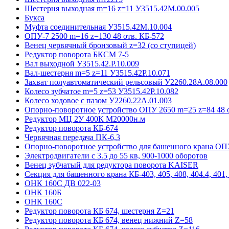
Шестерня выходная m=16 z=11 У3515.42М.00.005
Букса
Муфта соединительная У3515.42М.10.004
ОПУ-7 2500 m=16 z=130 48 отв. КБ-572
Венец червячный бронзовый z=32 (со ступицей)
Редуктор поворота БКСМ 7-5
Вал выходной У3515.42.Р.10.009
Вал-шестерня m=5 z=11 У3515.42Р.10.071
Захват полуавтоматический рельсовый У2260.28А.08.000
Колесо зубчатое m=5 z=53 У3515.42Р.10.082
Колесо ходовое с пазом У2260.22А.01.003
Опорно-поворотное устройство ОПУ 2650 m=25 z=84 48 о
Редуктор МЦ 2У 400К М20000н.м
Редуктор поворота КБ-674
Червячная передача ПК-6,3
Опорно-поворотное устройство для башенного крана ОПУ
Электродвигатели с 3.5 до 55 кв, 900-1000 оборотов
Венец зубчатый для редуктора поворота KAISER
Секция для башенного крана КБ-403, 405, 408, 404.4, 401, 
ОНК 160С ДВ 022-03
ОНК 160Б
ОНК 160С
Редуктор поворота КБ 674, шестерня Z=21
Редуктор поворота КБ 674, венец нижний Z=58