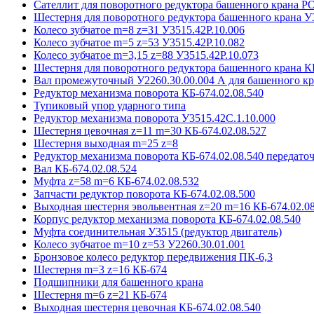
Сателлит для поворотного редуктора башенного крана 
Шестерня для поворотного редуктора башенного крана У
Колесо зубчатое m=8 z=31 У3515.42P.10.006
Колесо зубчатое m=5 z=53 У3515.42P.10.082
Колесо зубчатое m=3,15 z=88 У3515.42P.10.073
Шестерня для поворотного редуктора башенного крана К
Вал промежуточный У2260.30.00.004 А для башенного кр
Редуктор механизма поворота КБ-674.02.08.540
Тупиковый упор ударного типа
Редуктор механизма поворота У3515.42С.1.10.000
Шестерня цевочная z=11 m=30 КБ-674.02.08.527
Шестерня выходная m=25 z=8
Редуктор механизма поворота КБ-674.02.08.540 передаточ
Вал КБ-674.02.08.524
Муфта z=58 m=6 КБ-674.02.08.532
Запчасти редуктор поворота КБ-674.02.08.500
Выходная шестерня эвольвентная z=20 m=16 КБ-674.02.08
Корпус редуктор механизма поворота КБ-674.02.08.540
Муфта соединительная У3515 (редуктор двигатель)
Колесо зубчатое m=10 z=53 У2260.30.01.001
Бронзовое колесо редуктор передвижения ПК-6,3
Шестерня m=3 z=16 КБ-674
Подшипники для башенного крана
Шестерня m=6 z=21 КБ-674
Выходная шестерня цевочная КБ-674.02.08.540