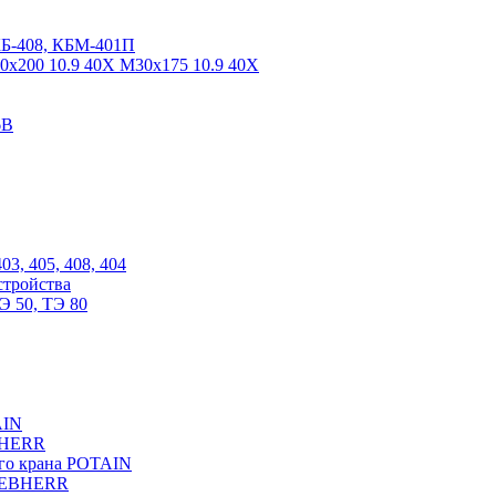
КБ-408, КБМ-401П
0х200 10.9 40Х М30х175 10.9 40Х
6В
03, 405, 408, 404
стройства
Э 50, ТЭ 80
AIN
EBHERR
ого крана POTAIN
LIEBHERR