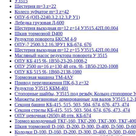
У3515
Шестерня m=3 z=22
Колесо зубчатое m=3 z=42
ОПУ-6 (ОП-2240.3.2.12.3.Р У1)
Лебедка грузовая Л-600
Шестерня выходная m=12 z=14 У3515.42П.00.004
Шкив тормозной D400
Редуктор поворота БКСМ 4-9
ОПУ-7 2500.3.2.16.3РУ1 КБ-674, 676
Шестерня выходная m=12 z=15 У3515.42П.00.004
Масляный насос редуктора поворота У 3515
ОПУ КБ 415 9l- 1B50-23-20-1008-2
ОПУ 2500 m=16 z=130 48 отв. 9l- 1B50-2320-1008
ОПУ КБ 515 9l- 1B60-2138-1080
Тормозная машина ТМ-4АУ
Привод передвижения ПК-6,3 z=32
Редуктор У3515 КБМ-401
Стопорные шайбы, У3515 под резьбу. Кольцо стопорное 
Манжеты резиновые армированные для валов У3515 1.2-1
Секция башни КБ-415, 515, 503, 504, 674, 676, 473, 474
Секция стрелы КБ-415, 515, 503, 504, 674, 676, 473, 474
ОПУ цевочная (2650) 48 отв. КБ-674
Тормоз колодочный ТКГ-160, ТКГ-200, ТКГ-300, ТКГ-400
Шкив тормозной D-160, D-200, D-300, D-400, D-500, D-6
Колодки D-100, D-160, D-200, D-300, D-400, D-500, D-600