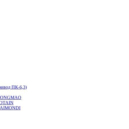
ривод ПК-6,3)
на YONGMAO
POTAIN
 RAIMONDI