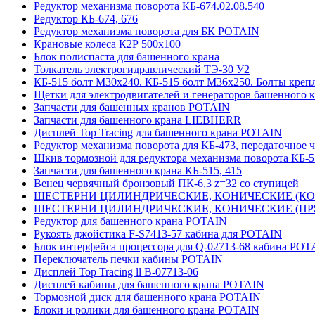
Редуктор механизма поворота КБ-674.02.08.540
Редуктор КБ-674, 676
Редуктор механизма поворота для БК POTAIN
Крановые колеса К2Р 500х100
Блок полиспаста для башенного крана
Толкатель электрогидравлический ТЭ-30 У2
КБ-515 болт М30х240. КБ-515 болт М36х250. Болты креп
Щетки для электродвигателей и генераторов башенного 
Запчасти для башенных кранов POTAIN
Запчасти для башенного крана LIEBHERR
Дисплей Top Tracing для башенного крана POTAIN
Редуктор механизма поворота для КБ-473, передаточное ч
Шкив тормозной для редуктора механизма поворота КБ-5
Запчасти для башенного крана КБ-515, 415
Венец червячный бронзовый ПК-6,3 z=32 со ступицей
ШЕСТЕРНИ ЦИЛИНДРИЧЕСКИЕ, КОНИЧЕСКИЕ (КОСО
ШЕСТЕРНИ ЦИЛИНДРИЧЕСКИЕ, КОНИЧЕСКИЕ (ПРЯМ
Редуктор для башенного крана POTAIN
Рукоять джойстика F-S7413-57 кабина для POTAIN
Блок интерфейса процессора для Q-02713-68 кабина POT
Переключатель печки кабины POTAIN
Дисплей Top Tracing ll B-07713-06
Дисплей кабины для башенного крана POTAIN
Тормозной диск для башенного крана POTAIN
Блоки и ролики для башенного крана POTAIN