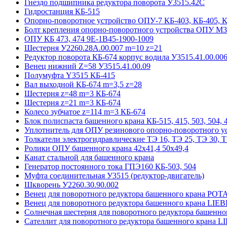
Гнездо подшипника редуктора поворота У3515.42С
Гидростанция КБ-515
Опорно-поворотное устройство ОПУ-7 КБ-403, КБ-405, 
Болт крепления опорно-поворотного устройства ОПУ М3
ОПУ КБ 473, 474 9E-1B45-1900-1009
Шестерня У2260.28А.00.007 m=10 z=21
Редуктор поворота КБ-674 корпус водила У3515.41.00.00
Венец нижний Z=58 У3515.41.00.09
Полумуфта Y3515 КБ-415
Вал выходной КБ-674 m=3,5 z=28
Шестерня z=48 m=3 КБ-674
Шестерня z=21 m=3 КБ-674
Колесо зубчатое z=114 m=3 КБ-674
Блок полиспаста башенного крана КБ-515, 415, 503, 504, 4
Уплотнитель для ОПУ резинового опорно-поворотного у
Толкатели электрогидравлические ТЭ 16, ТЭ 25, ТЭ 30, Т
Ролики ОПУ башенного крана 42х41,4 50х49,4
Канат стальной для башенного крана
Генератор постоянного тока ГПЭ160 КБ-503, 504
Муфта соединительная У3515 (редуктор-двигатель)
Шкворень У2260.30.90.002
Венец для поворотного редуктора башенного крана POT
Венец для поворотного редуктора башенного крана LI
Солнечная шестерня для поворотного редуктора башенн
Сателлит для поворотного редуктора башенного крана 