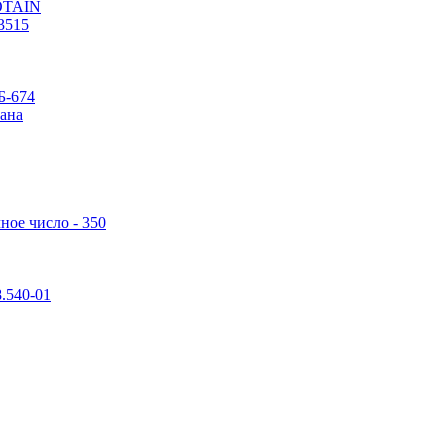
POTAIN
3515
Б-674
ана
ное число - 350
.540-01