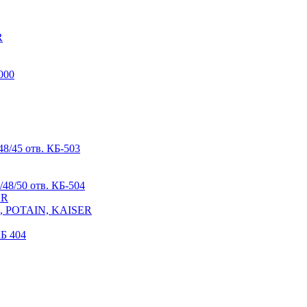
R
000
8/45 отв. КБ-503
48/50 отв. КБ-504
ER
R, POTAIN, KAISER
Б 404