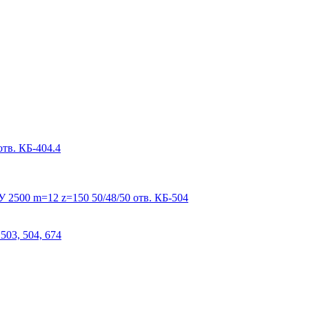
тв. КБ-404.4
 2500 m=12 z=150 50/48/50 отв. КБ-504
503, 504, 674