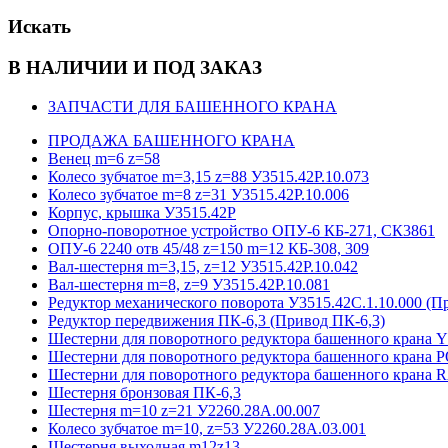
Искать
В НАЛИЧИИ И ПОД ЗАКАЗ
ЗАПЧАСТИ ДЛЯ БАШЕННОГО КРАНА
ПРОДАЖА БАШЕННОГО КРАНА
Венец m=6 z=58
Колесо зубчатое m=3,15 z=88 У3515.42Р.10.073
Колесо зубчатое m=8 z=31 У3515.42Р.10.006
Корпус, крышка У3515.42Р
Опорно-поворотное устройство ОПУ-6 КБ-271, СК3861
ОПУ-6 2240 отв 45/48 z=150 m=12 КБ-308, 309
Вал-шестерня m=3,15, z=12 У3515.42Р.10.042
Вал-шестерня m=8, z=9 У3515.42Р.10.081
Редуктор механического поворота У3515.42С.1.10.000 (П
Редуктор передвижения ПК-6,3 (Привод ПК-6,3)
Шестерни для поворотного редуктора башенного кра
Шестерни для поворотного редуктора башенного крана 
Шестерни для поворотного редуктора башенного крана
Шестерня бронзовая ПК-6,3
Шестерня m=10 z=21 У2260.28А.00.007
Колесо зубчатое m=10, z=53 У2260.28А.03.001
Шестерня выходная m12z13