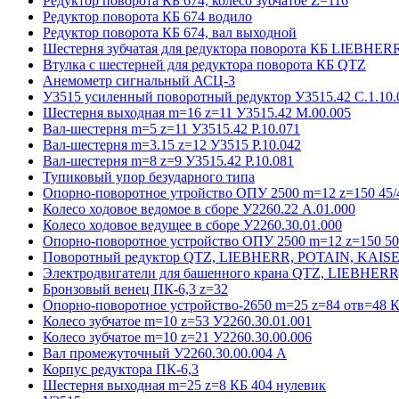
Редуктор поворота КБ 674, колесо зубчатое Z=116
Редуктор поворота КБ 674 водило
Редуктор поворота КБ 674, вал выходной
Шестерня зубчатая для редуктора поворота КБ LIEBHER
Втулка с шестерней для редуктора поворота КБ QTZ
Анемометр сигнальный АСЦ-3
У3515 усиленный поворотный редуктор У3515.42 С.1.10.
Шестерня выходная m=16 z=11 У3515.42 М.00.005
Вал-шестерня m=5 z=11 У3515.42 Р.10.071
Вал-шестерня m=3.15 z=12 У3515 Р.10.042
Вал-шестерня m=8 z=9 У3515.42 Р.10.081
Тупиковый упор безударного типа
Опорно-поворотное утройство ОПУ 2500 m=12 z=150 45/4
Колесо ходовое ведомое в сборе У2260.22 А.01.000
Колесо ходовое ведущее в сборе У2260.30.01.000
Опорно-поворотное устройство ОПУ 2500 m=12 z=150 50/
Поворотный редуктор QTZ, LIEBHERR, POTAIN, KAIS
Электродвигатели для башенного крана QTZ, LIEBHER
Бронзовый венец ПК-6,3 z=32
Опорно-поворотное устройство-2650 m=25 z=84 отв=48 К
Колесо зубчатое m=10 z=53 У2260.30.01.001
Колесо зубчатое m=10 z=21 У2260.30.00.006
Вал промежуточный У2260.30.00.004 А
Корпус редуктора ПК-6,3
Шестерня выходная m=25 z=8 КБ 404 нулевик