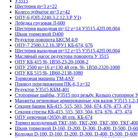
У3515
Шестерня m=3 z=22
Колесо зубчатое m=3 z=42
ОПУ-6 (ОП-2240.3.2.12.3.Р У1)
Лебедка грузовая Л-600
Шестерня выходная m=12 z=14 У3515.42П.00.004
Шкив тормозной D400
Редуктор поворота БКСМ 4-9
ОПУ-7 2500.3.2.16.3РУ1 КБ-674, 676
Шестерня выходная m=12 z=15 У3515.42П.00.004
Масляный насос редуктора поворота У 3515
ОПУ КБ 415 9l- 1B50-23-20-1008-2
ОПУ 2500 m=16 z=130 48 отв. 9l- 1B50-2320-1008
ОПУ КБ 515 9l- 1B60-2138-1080
Тормозная машина ТМ-4АУ
Привод передвижения ПК-6,3 z=32
Редуктор У3515 КБМ-401
Стопорные шайбы, У3515 под резьбу. Кольцо стопорное 
Манжеты резиновые армированные для валов У3515 1.2-1
Секция башни КБ-415, 515, 503, 504, 674, 676, 473, 474
Секция стрелы КБ-415, 515, 503, 504, 674, 676, 473, 474
ОПУ цевочная (2650) 48 отв. КБ-674
Тормоз колодочный ТКГ-160, ТКГ-200, ТКГ-300, ТКГ-400
Шкив тормозной D-160, D-200, D-300, D-400, D-500, D-6
Колодки D-100, D-160, D-200, D-300, D-400, D-500, D-600