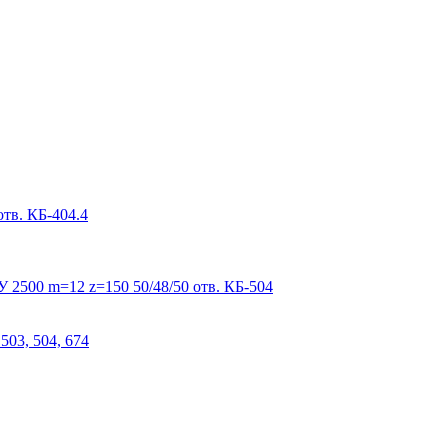
тв. КБ-404.4
 2500 m=12 z=150 50/48/50 отв. КБ-504
503, 504, 674