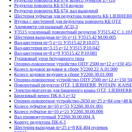
Редуктор поворота КБ 674, колесо зубчатое Z=116
Редуктор поворота КБ 674 водило
Редуктор поворота КБ 674, вал выходной
Шестерня зубчатая для редуктора поворота КБ LIEBHER
Втулка с шестерней для редуктора поворота КБ QTZ
Анемометр сигнальный АСЦ-3
У3515 усиленный поворотный редуктор У3515.42 С.1.10.
Шестерня выходная m=16 z=11 У3515.42 М.00.005
Вал-шестерня m=5 z=11 У3515.42 Р.10.071
Вал-шестерня m=3.15 z=12 У3515 Р.10.042
Вал-шестерня m=8 z=9 У3515.42 Р.10.081
Тупиковый упор безударного типа
Опорно-поворотное утройство ОПУ 2500 m=12 z=150 45/4
Колесо ходовое ведомое в сборе У2260.22 А.01.000
Колесо ходовое ведущее в сборе У2260.30.01.000
Опорно-поворотное устройство ОПУ 2500 m=12 z=150 50/
Поворотный редуктор QTZ, LIEBHERR, POTAIN, KAIS
Электродвигатели для башенного крана QTZ, LIEBHER
Бронзовый венец ПК-6,3 z=32
Опорно-поворотное устройство-2650 m=25 z=84 отв=48 К
Колесо зубчатое m=10 z=53 У2260.30.01.001
Колесо зубчатое m=10 z=21 У2260.30.00.006
Вал промежуточный У2260.30.00.004 А
Корпус редуктора ПК-6,3
Шестерня выходная m=25 z=8 КБ 404 нулевик