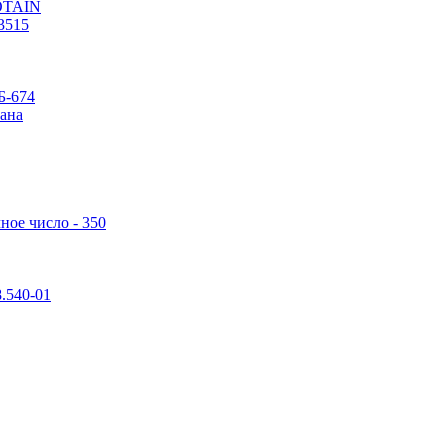
POTAIN
3515
Б-674
ана
ное число - 350
.540-01