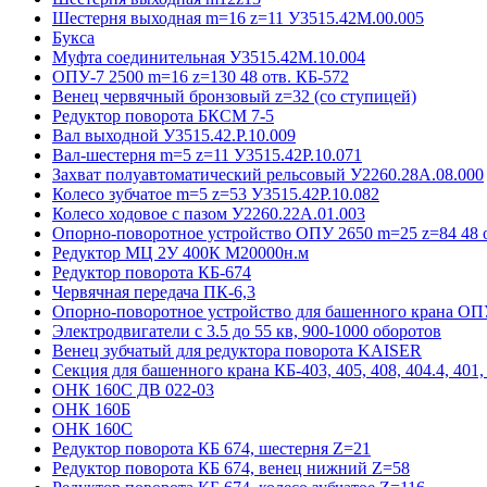
Шестерня выходная m=16 z=11 У3515.42М.00.005
Букса
Муфта соединительная У3515.42М.10.004
ОПУ-7 2500 m=16 z=130 48 отв. КБ-572
Венец червячный бронзовый z=32 (со ступицей)
Редуктор поворота БКСМ 7-5
Вал выходной У3515.42.Р.10.009
Вал-шестерня m=5 z=11 У3515.42Р.10.071
Захват полуавтоматический рельсовый У2260.28А.08.000
Колесо зубчатое m=5 z=53 У3515.42Р.10.082
Колесо ходовое с пазом У2260.22А.01.003
Опорно-поворотное устройство ОПУ 2650 m=25 z=84 48 о
Редуктор МЦ 2У 400К М20000н.м
Редуктор поворота КБ-674
Червячная передача ПК-6,3
Опорно-поворотное устройство для башенного крана ОПУ
Электродвигатели с 3.5 до 55 кв, 900-1000 оборотов
Венец зубчатый для редуктора поворота KAISER
Секция для башенного крана КБ-403, 405, 408, 404.4, 401, 
ОНК 160С ДВ 022-03
ОНК 160Б
ОНК 160С
Редуктор поворота КБ 674, шестерня Z=21
Редуктор поворота КБ 674, венец нижний Z=58