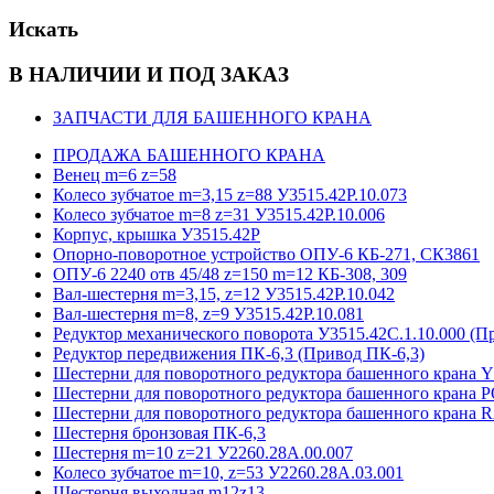
Искать
В НАЛИЧИИ И ПОД ЗАКАЗ
ЗАПЧАСТИ ДЛЯ БАШЕННОГО КРАНА
ПРОДАЖА БАШЕННОГО КРАНА
Венец m=6 z=58
Колесо зубчатое m=3,15 z=88 У3515.42Р.10.073
Колесо зубчатое m=8 z=31 У3515.42Р.10.006
Корпус, крышка У3515.42Р
Опорно-поворотное устройство ОПУ-6 КБ-271, СК3861
ОПУ-6 2240 отв 45/48 z=150 m=12 КБ-308, 309
Вал-шестерня m=3,15, z=12 У3515.42Р.10.042
Вал-шестерня m=8, z=9 У3515.42Р.10.081
Редуктор механического поворота У3515.42С.1.10.000 (П
Редуктор передвижения ПК-6,3 (Привод ПК-6,3)
Шестерни для поворотного редуктора башенного кра
Шестерни для поворотного редуктора башенного крана 
Шестерни для поворотного редуктора башенного крана
Шестерня бронзовая ПК-6,3
Шестерня m=10 z=21 У2260.28А.00.007
Колесо зубчатое m=10, z=53 У2260.28А.03.001
Шестерня выходная m12z13