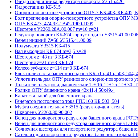
Гнездо подшипника редуктора поворота У3515.42С
Гидростанция КБ-515
Опорно-поворотное устройство ОПУ-7 КБ-403, КБ-405, 
Болт крепления опорно-поворотного устройства ОПУ М3
ОПУ КБ 473, 474 9E-1B45-1900-1009
Шестерня У2260.28А.00.007 m=10 z=21
Редуктор поворота КБ-674 корпус водила У3515.41.00.00
Венец нижний Z=58 У3515.41.00.09
Полумуфта Y3515 КБ-415
Вал выходной КБ-674 m=3,5 z=28
Шестерня z=48 m=3 КБ-674
Шестерня z=21 m=3 КБ-674
Колесо зубчатое z=114 m=3 КБ-674
Блок полиспаста башенного крана КБ-515, 415, 503, 504, 4
Уплотнитель для ОПУ резинового опорно-поворотного у
Толкатели электрогидравлические ТЭ 16, ТЭ 25, ТЭ 30, Т
Ролики ОПУ башенного крана 42х41,4 50х49,4
Канат стальной для башенного крана
Генератор постоянного тока ГПЭ160 КБ-503, 504
Муфта соединительная У3515 (редуктор-двигатель)
Шкворень У2260.30.90.002
Венец для поворотного редуктора башенного крана POT
Венец для поворотного редуктора башенного крана LI
Солнечная шестерня для поворотного редуктора башенн
Сателлит для поворотного редуктора башенного крана 