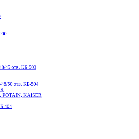
R
000
8/45 отв. КБ-503
48/50 отв. КБ-504
ER
R, POTAIN, KAISER
Б 404