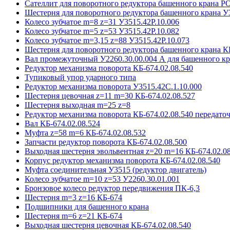
Сателлит для поворотного редуктора башенного крана 
Шестерня для поворотного редуктора башенного крана У
Колесо зубчатое m=8 z=31 У3515.42P.10.006
Колесо зубчатое m=5 z=53 У3515.42P.10.082
Колесо зубчатое m=3,15 z=88 У3515.42P.10.073
Шестерня для поворотного редуктора башенного крана К
Вал промежуточный У2260.30.00.004 А для башенного кр
Редуктор механизма поворота КБ-674.02.08.540
Тупиковый упор ударного типа
Редуктор механизма поворота У3515.42С.1.10.000
Шестерня цевочная z=11 m=30 КБ-674.02.08.527
Шестерня выходная m=25 z=8
Редуктор механизма поворота КБ-674.02.08.540 передаточ
Вал КБ-674.02.08.524
Муфта z=58 m=6 КБ-674.02.08.532
Запчасти редуктор поворота КБ-674.02.08.500
Выходная шестерня эвольвентная z=20 m=16 КБ-674.02.08
Корпус редуктор механизма поворота КБ-674.02.08.540
Муфта соединительная У3515 (редуктор двигатель)
Колесо зубчатое m=10 z=53 У2260.30.01.001
Бронзовое колесо редуктор передвижения ПК-6,3
Шестерня m=3 z=16 КБ-674
Подшипники для башенного крана
Шестерня m=6 z=21 КБ-674
Выходная шестерня цевочная КБ-674.02.08.540