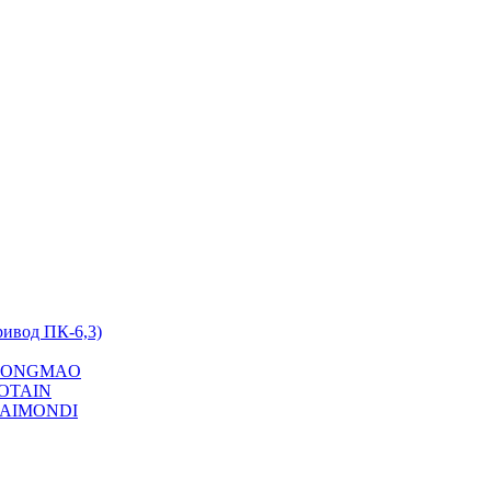
ривод ПК-6,3)
на YONGMAO
POTAIN
 RAIMONDI