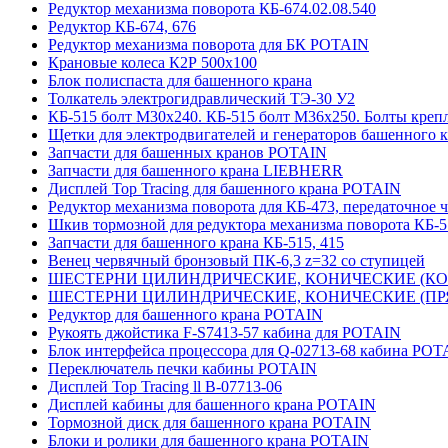
Редуктор механизма поворота КБ-674.02.08.540
Редуктор КБ-674, 676
Редуктор механизма поворота для БК POTAIN
Крановые колеса К2Р 500х100
Блок полиспаста для башенного крана
Толкатель электрогидравлический ТЭ-30 У2
КБ-515 болт М30х240. КБ-515 болт М36х250. Болты креп
Щетки для электродвигателей и генераторов башенного 
Запчасти для башенных кранов POTAIN
Запчасти для башенного крана LIEBHERR
Дисплей Top Tracing для башенного крана POTAIN
Редуктор механизма поворота для КБ-473, передаточное ч
Шкив тормозной для редуктора механизма поворота КБ-5
Запчасти для башенного крана КБ-515, 415
Венец червячный бронзовый ПК-6,3 z=32 со ступицей
ШЕСТЕРНИ ЦИЛИНДРИЧЕСКИЕ, КОНИЧЕСКИЕ (КОСО
ШЕСТЕРНИ ЦИЛИНДРИЧЕСКИЕ, КОНИЧЕСКИЕ (ПРЯМ
Редуктор для башенного крана POTAIN
Рукоять джойстика F-S7413-57 кабина для POTAIN
Блок интерфейса процессора для Q-02713-68 кабина POT
Переключатель печки кабины POTAIN
Дисплей Top Tracing ll B-07713-06
Дисплей кабины для башенного крана POTAIN
Тормозной диск для башенного крана POTAIN
Блоки и ролики для башенного крана POTAIN