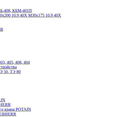
КБ-408, КБМ-401П
0х200 10.9 40Х М30х175 10.9 40Х
6В
03, 405, 408, 404
стройства
Э 50, ТЭ 80
AIN
EBHERR
ого крана POTAIN
LIEBHERR