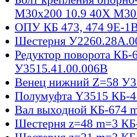
М30х200 10.9 40Х М30
ОПУ КБ 473, 474 9E-1
Шестерня У2260.28А.0
Редуктор поворота КБ-
У3515.41.00.006В
Венец нижний Z=58 У35
Полумуфта Y3515 КБ-4
Вал выходной КБ-674 m
Шестерня z=48 m=3 КБ