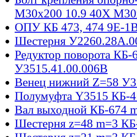
М30х200 10.9 40Х М30
ОПУ КБ 473, 474 9E-1
Шестерня У2260.28А.0
Редуктор поворота КБ-
У3515.41.00.006В
Венец нижний Z=58 У35
Полумуфта Y3515 КБ-4
Вал выходной КБ-674 m
Шестерня z=48 m=3 КБ