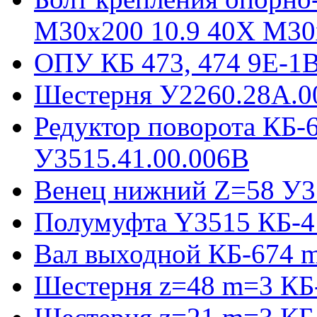
М30х200 10.9 40Х М30
ОПУ КБ 473, 474 9E-1
Шестерня У2260.28А.0
Редуктор поворота КБ-
У3515.41.00.006В
Венец нижний Z=58 У35
Полумуфта Y3515 КБ-4
Вал выходной КБ-674 m
Шестерня z=48 m=3 КБ