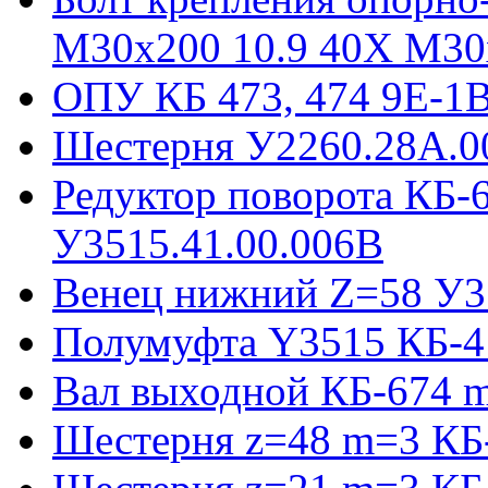
М30х200 10.9 40Х М30
ОПУ КБ 473, 474 9E-1
Шестерня У2260.28А.0
Редуктор поворота КБ-
У3515.41.00.006В
Венец нижний Z=58 У35
Полумуфта Y3515 КБ-4
Вал выходной КБ-674 m
Шестерня z=48 m=3 КБ