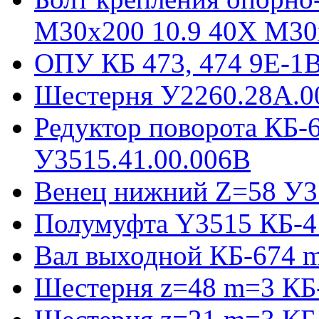
М30х200 10.9 40Х М30
ОПУ КБ 473, 474 9E-1
Шестерня У2260.28А.0
Редуктор поворота КБ-
У3515.41.00.006В
Венец нижний Z=58 У35
Полумуфта Y3515 КБ-4
Вал выходной КБ-674 m
Шестерня z=48 m=3 КБ