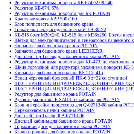
Редуктор механизма поворота КБ-674.02.08.540
Редуктор КБ-674, 676
Редуктор механизма поворота для БК POTAIN
Крановые колеса К2Р 500х100
Блок полиспаста для башенного крана
Толкатель электрогидравлический ТЭ-30 У2
КБ-515 болт М30х240. КБ-515 болт М36х250. Болты креп
Щетки для электродвигателей и генераторов башенного 
Запчасти для башенных кранов POTAIN
Запчасти для башенного крана LIEBHERR
Дисплей Top Tracing для башенного крана POTAIN
Редуктор механизма поворота для КБ-473, передаточное ч
Шкив тормозной для редуктора механизма поворота КБ-5
Запчасти для башенного крана КБ-515, 415
Венец червячный бронзовый ПК-6,3 z=32 со ступицей
ШЕСТЕРНИ ЦИЛИНДРИЧЕСКИЕ, КОНИЧЕСКИЕ (КОСО
ШЕСТЕРНИ ЦИЛИНДРИЧЕСКИЕ, КОНИЧЕСКИЕ (ПРЯМ
Редуктор для башенного крана POTAIN
Рукоять джойстика F-S7413-57 кабина для POTAIN
Блок интерфейса процессора для Q-02713-68 кабина POT
Переключатель печки кабины POTAIN
Дисплей Top Tracing ll B-07713-06
Дисплей кабины для башенного крана POTAIN
Тормозной диск для башенного крана POTAIN
Блоки и ролики для башенного крана POTAIN