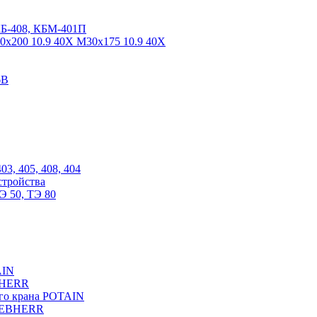
КБ-408, КБМ-401П
0х200 10.9 40Х М30х175 10.9 40Х
6В
03, 405, 408, 404
стройства
Э 50, ТЭ 80
AIN
EBHERR
ого крана POTAIN
LIEBHERR