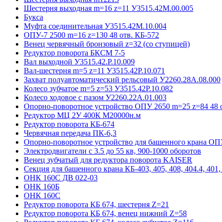
Шестерня выходная m=16 z=11 У3515.42М.00.005
Букса
Муфта соединительная У3515.42М.10.004
ОПУ-7 2500 m=16 z=130 48 отв. КБ-572
Венец червячный бронзовый z=32 (со ступицей)
Редуктор поворота БКСМ 7-5
Вал выходной У3515.42.Р.10.009
Вал-шестерня m=5 z=11 У3515.42Р.10.071
Захват полуавтоматический рельсовый У2260.28А.08.000
Колесо зубчатое m=5 z=53 У3515.42Р.10.082
Колесо ходовое с пазом У2260.22А.01.003
Опорно-поворотное устройство ОПУ 2650 m=25 z=84 48 о
Редуктор МЦ 2У 400К М20000н.м
Редуктор поворота КБ-674
Червячная передача ПК-6,3
Опорно-поворотное устройство для башенного крана ОПУ
Электродвигатели с 3.5 до 55 кв, 900-1000 оборотов
Венец зубчатый для редуктора поворота KAISER
Секция для башенного крана КБ-403, 405, 408, 404.4, 401, 
ОНК 160С ДВ 022-03
ОНК 160Б
ОНК 160С
Редуктор поворота КБ 674, шестерня Z=21
Редуктор поворота КБ 674, венец нижний Z=58