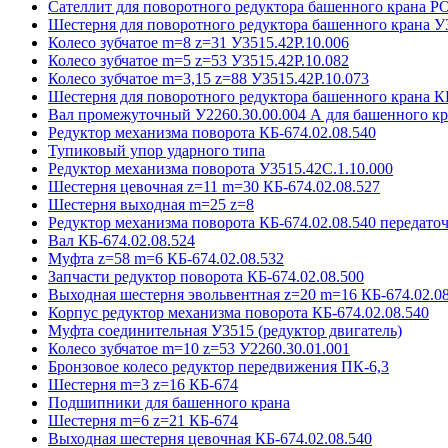
Сателлит для поворотного редуктора башенного крана 
Шестерня для поворотного редуктора башенного крана У
Колесо зубчатое m=8 z=31 У3515.42P.10.006
Колесо зубчатое m=5 z=53 У3515.42P.10.082
Колесо зубчатое m=3,15 z=88 У3515.42P.10.073
Шестерня для поворотного редуктора башенного крана К
Вал промежуточный У2260.30.00.004 А для башенного кр
Редуктор механизма поворота КБ-674.02.08.540
Тупиковый упор ударного типа
Редуктор механизма поворота У3515.42С.1.10.000
Шестерня цевочная z=11 m=30 КБ-674.02.08.527
Шестерня выходная m=25 z=8
Редуктор механизма поворота КБ-674.02.08.540 передаточ
Вал КБ-674.02.08.524
Муфта z=58 m=6 КБ-674.02.08.532
Запчасти редуктор поворота КБ-674.02.08.500
Выходная шестерня эвольвентная z=20 m=16 КБ-674.02.08
Корпус редуктор механизма поворота КБ-674.02.08.540
Муфта соединительная У3515 (редуктор двигатель)
Колесо зубчатое m=10 z=53 У2260.30.01.001
Бронзовое колесо редуктор передвижения ПК-6,3
Шестерня m=3 z=16 КБ-674
Подшипники для башенного крана
Шестерня m=6 z=21 КБ-674
Выходная шестерня цевочная КБ-674.02.08.540