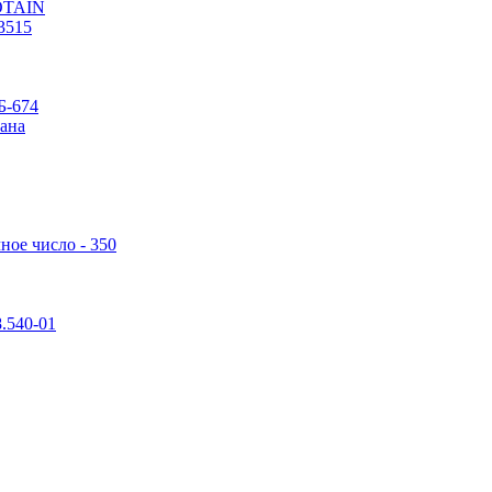
POTAIN
3515
Б-674
ана
ное число - 350
.540-01