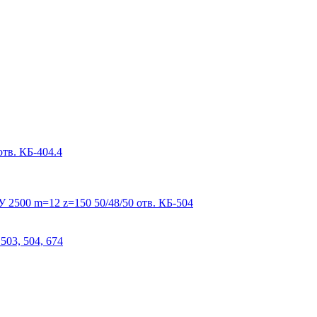
тв. КБ-404.4
 2500 m=12 z=150 50/48/50 отв. КБ-504
503, 504, 674