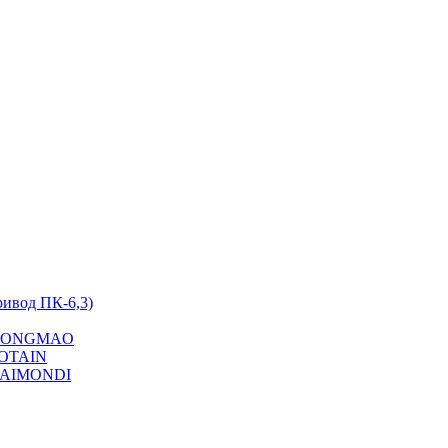
ривод ПК-6,3)
на YONGMAO
POTAIN
 RAIMONDI