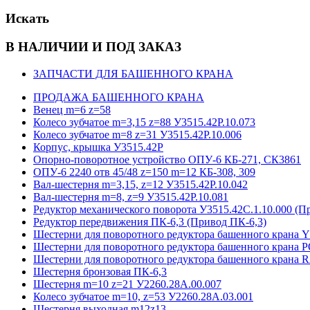
Искать
В НАЛИЧИИ И ПОД ЗАКАЗ
ЗАПЧАСТИ ДЛЯ БАШЕННОГО КРАНА
ПРОДАЖА БАШЕННОГО КРАНА
Венец m=6 z=58
Колесо зубчатое m=3,15 z=88 У3515.42Р.10.073
Колесо зубчатое m=8 z=31 У3515.42Р.10.006
Корпус, крышка У3515.42Р
Опорно-поворотное устройство ОПУ-6 КБ-271, СК3861
ОПУ-6 2240 отв 45/48 z=150 m=12 КБ-308, 309
Вал-шестерня m=3,15, z=12 У3515.42Р.10.042
Вал-шестерня m=8, z=9 У3515.42Р.10.081
Редуктор механического поворота У3515.42С.1.10.000 (П
Редуктор передвижения ПК-6,3 (Привод ПК-6,3)
Шестерни для поворотного редуктора башенного кра
Шестерни для поворотного редуктора башенного крана 
Шестерни для поворотного редуктора башенного крана
Шестерня бронзовая ПК-6,3
Шестерня m=10 z=21 У2260.28А.00.007
Колесо зубчатое m=10, z=53 У2260.28А.03.001
Шестерня выходная m12z13