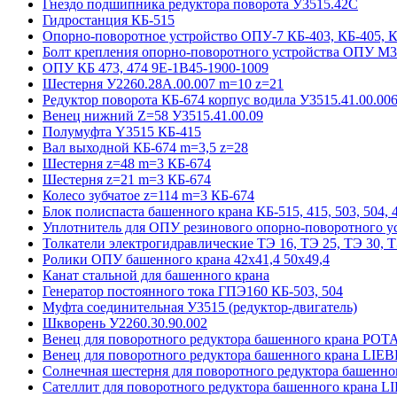
Гнездо подшипника редуктора поворота У3515.42С
Гидростанция КБ-515
Опорно-поворотное устройство ОПУ-7 КБ-403, КБ-405, 
Болт крепления опорно-поворотного устройства ОПУ М3
ОПУ КБ 473, 474 9E-1B45-1900-1009
Шестерня У2260.28А.00.007 m=10 z=21
Редуктор поворота КБ-674 корпус водила У3515.41.00.00
Венец нижний Z=58 У3515.41.00.09
Полумуфта Y3515 КБ-415
Вал выходной КБ-674 m=3,5 z=28
Шестерня z=48 m=3 КБ-674
Шестерня z=21 m=3 КБ-674
Колесо зубчатое z=114 m=3 КБ-674
Блок полиспаста башенного крана КБ-515, 415, 503, 504, 4
Уплотнитель для ОПУ резинового опорно-поворотного у
Толкатели электрогидравлические ТЭ 16, ТЭ 25, ТЭ 30, Т
Ролики ОПУ башенного крана 42х41,4 50х49,4
Канат стальной для башенного крана
Генератор постоянного тока ГПЭ160 КБ-503, 504
Муфта соединительная У3515 (редуктор-двигатель)
Шкворень У2260.30.90.002
Венец для поворотного редуктора башенного крана POT
Венец для поворотного редуктора башенного крана LI
Солнечная шестерня для поворотного редуктора башенн
Сателлит для поворотного редуктора башенного крана 