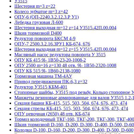
У3515
Шестерня m=3 z=22
Колесо зубчатое m=3 z=42
ОПУ-6 (ОП-2240.3.2.12.3.Р У1)
Лебедка грузовая Л-600
Шестерня выходная m=12 z=14 У3515.42П.00.004
Шкив тормозной D400
Редуктор поворота БКСМ 4-9
ОПУ-7 2500.3.2.16.3РУ1 КБ-674, 676
Шестерня выходная m=12 z=15 У3515.42П.00.004
Масляный насос редуктора поворота У 3515
ОПУ КБ 415 9l- 1B50-23-20-1008-2
ОПУ 2500 m=16 z=130 48 отв. 9l- 1B50-2320-1008
ОПУ КБ 515 9l- 1B60-2138-1080
Тормозная машина ТМ-4АУ
Привод передвижения ПК-6,3 z=32
Редуктор У3515 КБМ-401
Стопорные шайбы, У3515 под резьбу. Кольцо стопорное 
Манжеты резиновые армированные для валов У3515 1.2-1
Секция башни КБ-415, 515, 503, 504, 674, 676, 473, 474
Секция стрелы КБ-415, 515, 503, 504, 674, 676, 473, 474
ОПУ цевочная (2650) 48 отв. КБ-674
Тормоз колодочный ТКГ-160, ТКГ-200, ТКГ-300, ТКГ-400
Шкив тормозной D-160, D-200, D-300, D-400, D-500, D-6
Колодки D-100, D-160, D-200, D-300, D-400, D-500, D-600