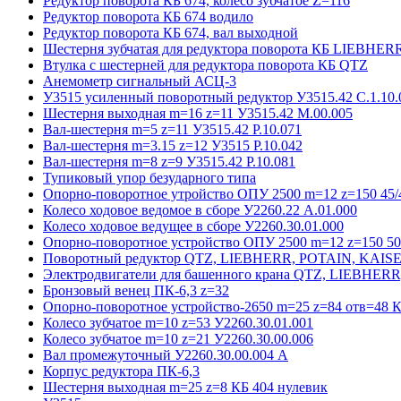
Редуктор поворота КБ 674, колесо зубчатое Z=116
Редуктор поворота КБ 674 водило
Редуктор поворота КБ 674, вал выходной
Шестерня зубчатая для редуктора поворота КБ LIEBHER
Втулка с шестерней для редуктора поворота КБ QTZ
Анемометр сигнальный АСЦ-3
У3515 усиленный поворотный редуктор У3515.42 С.1.10.
Шестерня выходная m=16 z=11 У3515.42 М.00.005
Вал-шестерня m=5 z=11 У3515.42 Р.10.071
Вал-шестерня m=3.15 z=12 У3515 Р.10.042
Вал-шестерня m=8 z=9 У3515.42 Р.10.081
Тупиковый упор безударного типа
Опорно-поворотное утройство ОПУ 2500 m=12 z=150 45/4
Колесо ходовое ведомое в сборе У2260.22 А.01.000
Колесо ходовое ведущее в сборе У2260.30.01.000
Опорно-поворотное устройство ОПУ 2500 m=12 z=150 50/
Поворотный редуктор QTZ, LIEBHERR, POTAIN, KAIS
Электродвигатели для башенного крана QTZ, LIEBHER
Бронзовый венец ПК-6,3 z=32
Опорно-поворотное устройство-2650 m=25 z=84 отв=48 К
Колесо зубчатое m=10 z=53 У2260.30.01.001
Колесо зубчатое m=10 z=21 У2260.30.00.006
Вал промежуточный У2260.30.00.004 А
Корпус редуктора ПК-6,3
Шестерня выходная m=25 z=8 КБ 404 нулевик