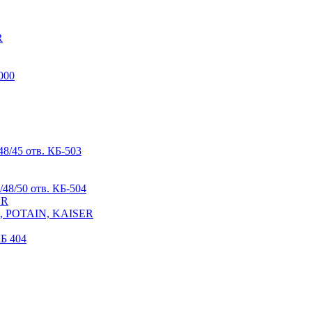
R
000
8/45 отв. КБ-503
48/50 отв. КБ-504
ER
R, POTAIN, KAISER
Б 404