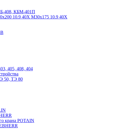
КБ-408, КБМ-401П
0х200 10.9 40Х М30х175 10.9 40Х
6В
03, 405, 408, 404
стройства
Э 50, ТЭ 80
AIN
EBHERR
ого крана POTAIN
LIEBHERR