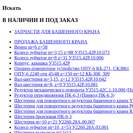
Искать
В НАЛИЧИИ И ПОД ЗАКАЗ
ЗАПЧАСТИ ДЛЯ БАШЕННОГО КРАНА
ПРОДАЖА БАШЕННОГО КРАНА
Венец m=6 z=58
Колесо зубчатое m=3,15 z=88 У3515.42Р.10.073
Колесо зубчатое m=8 z=31 У3515.42Р.10.006
Корпус, крышка У3515.42Р
Опорно-поворотное устройство ОПУ-6 КБ-271, СК3861
ОПУ-6 2240 отв 45/48 z=150 m=12 КБ-308, 309
Вал-шестерня m=3,15, z=12 У3515.42Р.10.042
Вал-шестерня m=8, z=9 У3515.42Р.10.081
Редуктор механического поворота У3515.42С.1.10.000 (П
Редуктор передвижения ПК-6,3 (Привод ПК-6,3)
Шестерни для поворотного редуктора башенного кра
Шестерни для поворотного редуктора башенного крана 
Шестерни для поворотного редуктора башенного крана
Шестерня бронзовая ПК-6,3
Шестерня m=10 z=21 У2260.28А.00.007
Колесо зубчатое m=10, z=53 У2260.28А.03.001
Шестерня выходная m12z13