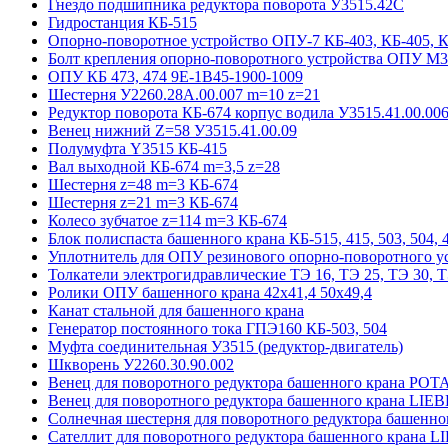
Гнездо подшипника редуктора поворота У3515.42С
Гидростанция КБ-515
Опорно-поворотное устройство ОПУ-7 КБ-403, КБ-405, 
Болт крепления опорно-поворотного устройства ОПУ М3
ОПУ КБ 473, 474 9E-1B45-1900-1009
Шестерня У2260.28А.00.007 m=10 z=21
Редуктор поворота КБ-674 корпус водила У3515.41.00.00
Венец нижний Z=58 У3515.41.00.09
Полумуфта Y3515 КБ-415
Вал выходной КБ-674 m=3,5 z=28
Шестерня z=48 m=3 КБ-674
Шестерня z=21 m=3 КБ-674
Колесо зубчатое z=114 m=3 КБ-674
Блок полиспаста башенного крана КБ-515, 415, 503, 504, 4
Уплотнитель для ОПУ резинового опорно-поворотного у
Толкатели электрогидравлические ТЭ 16, ТЭ 25, ТЭ 30, Т
Ролики ОПУ башенного крана 42х41,4 50х49,4
Канат стальной для башенного крана
Генератор постоянного тока ГПЭ160 КБ-503, 504
Муфта соединительная У3515 (редуктор-двигатель)
Шкворень У2260.30.90.002
Венец для поворотного редуктора башенного крана POT
Венец для поворотного редуктора башенного крана LI
Солнечная шестерня для поворотного редуктора башенн
Сателлит для поворотного редуктора башенного крана 