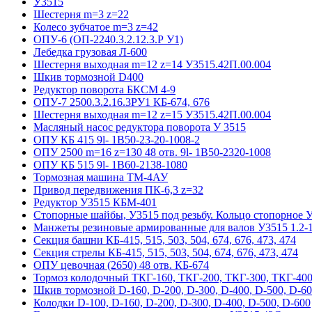
У3515
Шестерня m=3 z=22
Колесо зубчатое m=3 z=42
ОПУ-6 (ОП-2240.3.2.12.3.Р У1)
Лебедка грузовая Л-600
Шестерня выходная m=12 z=14 У3515.42П.00.004
Шкив тормозной D400
Редуктор поворота БКСМ 4-9
ОПУ-7 2500.3.2.16.3РУ1 КБ-674, 676
Шестерня выходная m=12 z=15 У3515.42П.00.004
Масляный насос редуктора поворота У 3515
ОПУ КБ 415 9l- 1B50-23-20-1008-2
ОПУ 2500 m=16 z=130 48 отв. 9l- 1B50-2320-1008
ОПУ КБ 515 9l- 1B60-2138-1080
Тормозная машина ТМ-4АУ
Привод передвижения ПК-6,3 z=32
Редуктор У3515 КБМ-401
Стопорные шайбы, У3515 под резьбу. Кольцо стопорное 
Манжеты резиновые армированные для валов У3515 1.2-1
Секция башни КБ-415, 515, 503, 504, 674, 676, 473, 474
Секция стрелы КБ-415, 515, 503, 504, 674, 676, 473, 474
ОПУ цевочная (2650) 48 отв. КБ-674
Тормоз колодочный ТКГ-160, ТКГ-200, ТКГ-300, ТКГ-400
Шкив тормозной D-160, D-200, D-300, D-400, D-500, D-6
Колодки D-100, D-160, D-200, D-300, D-400, D-500, D-600