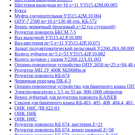
Шестерня выходная m=16 z=11 У3515.42М.00.005
Букса
Муфта соединительная У3515.42М.10.004
ОПУ-7 2500 m=16 z=130 48 отв. КБ-572
Венец червячный бронзовый z=32 (со ступицей)
Редуктор поворота БКСМ 7-5
Вал выходной У3515.42.Р.10.009
Вал-шестерня m=5 z=11 У3515.42Р.10.071
Захват полуавтоматический рельсовый У2260.28А.08.000
Колесо зубчатое m=5 z=53 У3515.42Р.10.082
Колесо ходовое с пазом У2260.22А.01.003
Опорно-поворотное устройство ОПУ 2650 m=25 z=84 48 о
Редуктор МЦ 2У 400К М20000н.м
Редуктор поворота КБ-674
Червячная передача ПК-6,3
Опорно-поворотное устройство для башенного крана ОПУ
Электродвигатели с 3.5 до 55 кв, 900-1000 оборотов
Венец зубчатый для редуктора поворота KAISER
Секция для башенного крана КБ-403, 405, 408, 404.4, 401, 
ОНК 160С ДВ 022-03
ОНК 160Б
ОНК 160С
Редуктор поворота КБ 674, шестерня Z=21
Редуктор поворота КБ 674, венец нижний Z=58