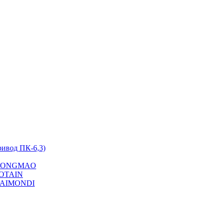
ривод ПК-6,3)
на YONGMAO
POTAIN
 RAIMONDI