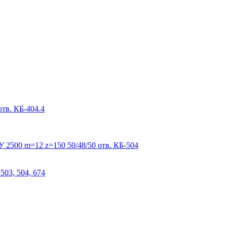
тв. КБ-404.4
 2500 m=12 z=150 50/48/50 отв. КБ-504
503, 504, 674