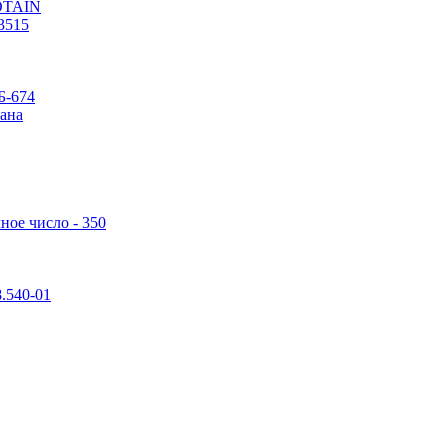
POTAIN
3515
Б-674
ана
ное число - 350
.540-01