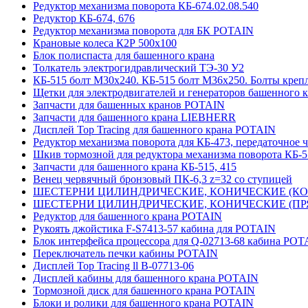
Редуктор механизма поворота КБ-674.02.08.540
Редуктор КБ-674, 676
Редуктор механизма поворота для БК POTAIN
Крановые колеса К2Р 500х100
Блок полиспаста для башенного крана
Толкатель электрогидравлический ТЭ-30 У2
КБ-515 болт М30х240. КБ-515 болт М36х250. Болты креп
Щетки для электродвигателей и генераторов башенного 
Запчасти для башенных кранов POTAIN
Запчасти для башенного крана LIEBHERR
Дисплей Top Tracing для башенного крана POTAIN
Редуктор механизма поворота для КБ-473, передаточное ч
Шкив тормозной для редуктора механизма поворота КБ-5
Запчасти для башенного крана КБ-515, 415
Венец червячный бронзовый ПК-6,3 z=32 со ступицей
ШЕСТЕРНИ ЦИЛИНДРИЧЕСКИЕ, КОНИЧЕСКИЕ (КОСО
ШЕСТЕРНИ ЦИЛИНДРИЧЕСКИЕ, КОНИЧЕСКИЕ (ПРЯМ
Редуктор для башенного крана POTAIN
Рукоять джойстика F-S7413-57 кабина для POTAIN
Блок интерфейса процессора для Q-02713-68 кабина POT
Переключатель печки кабины POTAIN
Дисплей Top Tracing ll B-07713-06
Дисплей кабины для башенного крана POTAIN
Тормозной диск для башенного крана POTAIN
Блоки и ролики для башенного крана POTAIN