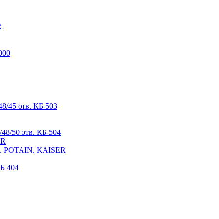
R
000
8/45 отв. КБ-503
48/50 отв. КБ-504
ER
R, POTAIN, KAISER
Б 404