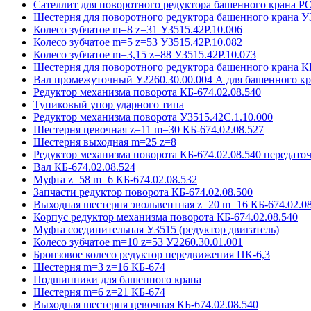
Сателлит для поворотного редуктора башенного крана 
Шестерня для поворотного редуктора башенного крана У
Колесо зубчатое m=8 z=31 У3515.42P.10.006
Колесо зубчатое m=5 z=53 У3515.42P.10.082
Колесо зубчатое m=3,15 z=88 У3515.42P.10.073
Шестерня для поворотного редуктора башенного крана К
Вал промежуточный У2260.30.00.004 А для башенного кр
Редуктор механизма поворота КБ-674.02.08.540
Тупиковый упор ударного типа
Редуктор механизма поворота У3515.42С.1.10.000
Шестерня цевочная z=11 m=30 КБ-674.02.08.527
Шестерня выходная m=25 z=8
Редуктор механизма поворота КБ-674.02.08.540 передаточ
Вал КБ-674.02.08.524
Муфта z=58 m=6 КБ-674.02.08.532
Запчасти редуктор поворота КБ-674.02.08.500
Выходная шестерня эвольвентная z=20 m=16 КБ-674.02.08
Корпус редуктор механизма поворота КБ-674.02.08.540
Муфта соединительная У3515 (редуктор двигатель)
Колесо зубчатое m=10 z=53 У2260.30.01.001
Бронзовое колесо редуктор передвижения ПК-6,3
Шестерня m=3 z=16 КБ-674
Подшипники для башенного крана
Шестерня m=6 z=21 КБ-674
Выходная шестерня цевочная КБ-674.02.08.540