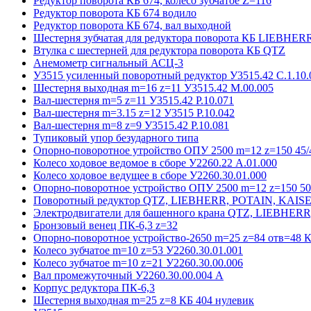
Редуктор поворота КБ 674, колесо зубчатое Z=116
Редуктор поворота КБ 674 водило
Редуктор поворота КБ 674, вал выходной
Шестерня зубчатая для редуктора поворота КБ LIEBHER
Втулка с шестерней для редуктора поворота КБ QTZ
Анемометр сигнальный АСЦ-3
У3515 усиленный поворотный редуктор У3515.42 С.1.10.
Шестерня выходная m=16 z=11 У3515.42 М.00.005
Вал-шестерня m=5 z=11 У3515.42 Р.10.071
Вал-шестерня m=3.15 z=12 У3515 Р.10.042
Вал-шестерня m=8 z=9 У3515.42 Р.10.081
Тупиковый упор безударного типа
Опорно-поворотное утройство ОПУ 2500 m=12 z=150 45/4
Колесо ходовое ведомое в сборе У2260.22 А.01.000
Колесо ходовое ведущее в сборе У2260.30.01.000
Опорно-поворотное устройство ОПУ 2500 m=12 z=150 50/
Поворотный редуктор QTZ, LIEBHERR, POTAIN, KAIS
Электродвигатели для башенного крана QTZ, LIEBHER
Бронзовый венец ПК-6,3 z=32
Опорно-поворотное устройство-2650 m=25 z=84 отв=48 К
Колесо зубчатое m=10 z=53 У2260.30.01.001
Колесо зубчатое m=10 z=21 У2260.30.00.006
Вал промежуточный У2260.30.00.004 А
Корпус редуктора ПК-6,3
Шестерня выходная m=25 z=8 КБ 404 нулевик