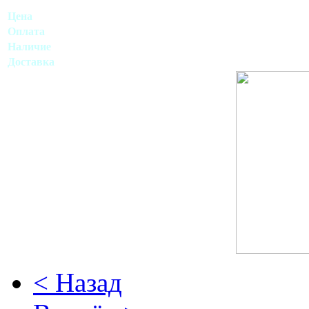
Цена
договорная.
Оплата
нал. - без нал. 
Наличие
есть в наличии
Доставка
обговариваетс
< Назад