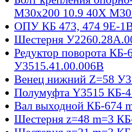
М30х200 10.9 40Х М30
ОПУ КБ 473, 474 9E-1
Шестерня У2260.28А.0
Редуктор поворота КБ-
У3515.41.00.006В
Венец нижний Z=58 У35
Полумуфта Y3515 КБ-4
Вал выходной КБ-674 m
Шестерня z=48 m=3 КБ