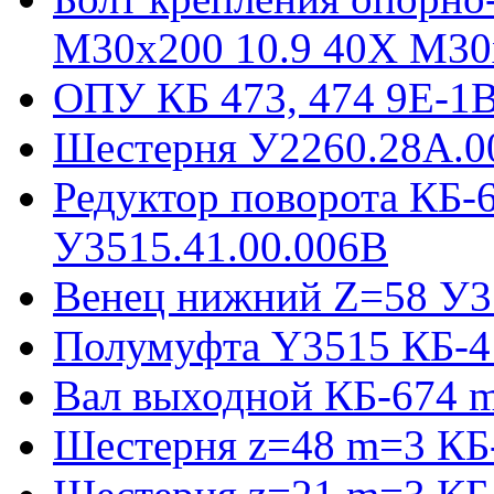
М30х200 10.9 40Х М30
ОПУ КБ 473, 474 9E-1
Шестерня У2260.28А.0
Редуктор поворота КБ-
У3515.41.00.006В
Венец нижний Z=58 У35
Полумуфта Y3515 КБ-4
Вал выходной КБ-674 m
Шестерня z=48 m=3 КБ