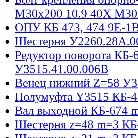
М30х200 10.9 40Х М30
ОПУ КБ 473, 474 9E-1
Шестерня У2260.28А.0
Редуктор поворота КБ-
У3515.41.00.006В
Венец нижний Z=58 У35
Полумуфта Y3515 КБ-4
Вал выходной КБ-674 m
Шестерня z=48 m=3 КБ