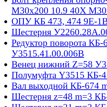
М30х200 10.9 40Х М30
ОПУ КБ 473, 474 9E-1
Шестерня У2260.28А.0
Редуктор поворота КБ-
У3515.41.00.006В
Венец нижний Z=58 У35
Полумуфта Y3515 КБ-4
Вал выходной КБ-674 m
Шестерня z=48 m=3 КБ