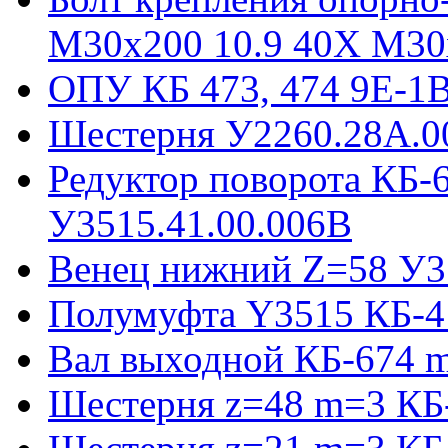
М30х200 10.9 40Х М30
ОПУ КБ 473, 474 9E-1
Шестерня У2260.28А.0
Редуктор поворота КБ-
У3515.41.00.006В
Венец нижний Z=58 У35
Полумуфта Y3515 КБ-4
Вал выходной КБ-674 m
Шестерня z=48 m=3 КБ