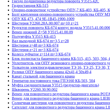
Гнездо подшипника редуктора поворота У3515.42С
Гидростанция КБ-515
Опорно-поворотное устройство ОПУ-7 КБ-403, КБ-405, 
Болт крепления опорно-поворотного устройства ОПУ М3
ОПУ КБ 473, 474 9E-1B45-1900-1009
Шестерня У2260.28А.00.007 m=10 z=21
Редуктор поворота КБ-674 корпус водила У3515.41.00.00
Венец нижний Z=58 У3515.41.00.09
Полумуфта Y3515 КБ-415
Вал выходной КБ-674 m=3,5 z=28
Шестерня z=48 m=3 КБ-674
Шестерня z=21 m=3 КБ-674
Колесо зубчатое z=114 m=3 КБ-674
Блок полиспаста башенного крана КБ-515, 415, 503, 504, 4
Уплотнитель для ОПУ резинового опорно-поворотного у
Толкатели электрогидравлические ТЭ 16, ТЭ 25, ТЭ 30, Т
Ролики ОПУ башенного крана 42х41,4 50х49,4
Канат стальной для башенного крана
Генератор постоянного тока ГПЭ160 КБ-503, 504
Муфта соединительная У3515 (редуктор-двигатель)
Шкворень У2260.30.90.002
Венец для поворотного редуктора башенного крана POT
Венец для поворотного редуктора башенного крана LI
Солнечная шестерня для поворотного редуктора башенн
Сателлит для поворотного редуктора башенного крана 