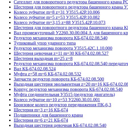
Сателлит для поворотного редуктора башенного крана 
Шестерня для поворотного редуктора башенного крана У
Колесо зубчатое m=8 z=31 У3515.42P.10.006
Колесо зубчатое m=5 z=53 У3515.42P.10.082
Колесо зубчатое m=3,15 z=88 У3515.42P.10.073
Шестерня для поворотного редуктора башенного крана К
Вал промежуточный У2260.30.00.004 А для башенного кр
Редуктор механизма поворота КБ-674.02.08.540
Тупиковый упор ударного типа
Редуктор механизма поворота У3515.42С.1.10.000
Шестерня цевочная z=11 m=30 КБ-674.02.08.527
Шестерня выходная m=25 z=8
Редуктор механизма поворота КБ-674.02.08.540 передаточ
Вал КБ-674.02.08.524
Муфта z=58 m=6 КБ-674.02.08.532
Запчасти редуктор поворота КБ-674.02.08.500
Выходная шестерня эвольвентная z=20 m=16 КБ-674.02.08
Корпус редуктор механизма поворота КБ-674.02.08.540
Муфта соединительная У3515 (редуктор двигатель)
Колесо зубчатое m=10 z=53 У2260.30.01.001
Бронзовое колесо редуктор передвижения ПК-6,3
Шестерня m=3 z=16 КБ-674
Подшипники для башенного крана
Шестерня m=6 z=21 КБ-674
Выходная шестерня цевочная КБ-674.02.08.540