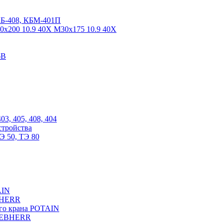
КБ-408, КБМ-401П
0х200 10.9 40Х М30х175 10.9 40Х
6В
03, 405, 408, 404
стройства
Э 50, ТЭ 80
AIN
EBHERR
ого крана POTAIN
LIEBHERR