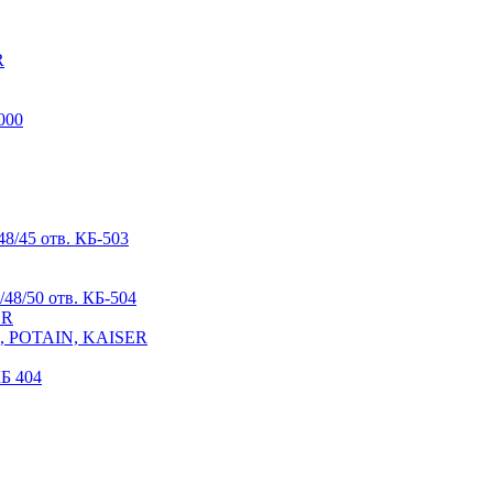
R
000
8/45 отв. КБ-503
48/50 отв. КБ-504
ER
R, POTAIN, KAISER
Б 404