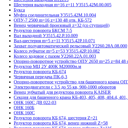
Шестерня выходная m=16 z=11 У3515.42М.00.005
Букса
Муфта соединительная У3515.42М.10.004
ОПУ-7 2500 m=16 z=130 48 отв. КБ-572
Венец червячный бронзовый z=32 (со ступицей)
Редуктор поворота БКСМ 7-5
Вал выходной У3515.42.Р.10.009
Вал-шестерня m=5 z=11 У3515.42Р.10.071
Захват полуавтоматический рельсовый У2260.28А.08.000
Колесо зубчатое m=5 z=53 У3515.42Р.10.082
Колесо ходовое с пазом У2260.22А.01.003
Опорно-поворотное устройство ОПУ 2650 m=25 z=84 48 о
Редуктор МЦ 2У 400К М20000н.м
Редуктор поворота КБ-674
Червячная передача ПК-6,3
Опорно-поворотное устройство для башенного крана ОПУ
Электродвигатели с 3.5 до 55 кв, 900-1000 оборотов
Венец зубчатый для редуктора поворота KAISER
Секция для башенного крана КБ-403, 405, 408, 404.4, 401, 
ОНК 160С ДВ 022-03
ОНК 160Б
ОНК 160С
Редуктор поворота КБ 674, шестерня Z=21
Редуктор поворота КБ 674, венец нижний Z=58