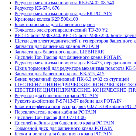
Редуктор механизма поворота КБ-674.02.08.540
Редуктор КБ-674, 676
Редуктор механизма поворота для БК POTAIN
Крановые колеса К2Р 500х100
Блок полиспаста для башенного крана
Толкатель электрогидравлический ТЭ-30 У2
КБ-515 болт М30х240. КБ-515 болт М36х250. Болты креп
Щетки для электродвигателей и генераторов башенного 
Запчасти для башенных кранов POTAIN
Запчасти для башенного крана LIEBHERR
Дисплей Top Tracing для башенного крана POTAIN
Редуктор механизма поворота для КБ-473, передаточное ч
Шкив тормозной для редуктора механизма поворота КБ-5
Запчасти для башенного крана КБ-515, 415
Венец червячный бронзовый ПК-6,3 z=32 со ступицей
ШЕСТЕРНИ ЦИЛИНДРИЧЕСКИЕ, КОНИЧЕСКИЕ (КОСО
ШЕСТЕРНИ ЦИЛИНДРИЧЕСКИЕ, КОНИЧЕСКИЕ (ПРЯМ
Редуктор для башенного крана POTAIN
Рукоять джойстика F-S7413-57 кабина для POTAIN
Блок интерфейса процессора для Q-02713-68 кабина POT
Переключатель печки кабины POTAIN
Дисплей Top Tracing ll B-07713-06
Дисплей кабины для башенного крана POTAIN
Тормозной диск для башенного крана POTAIN
Блоки и ролики для башенного крана POTAIN