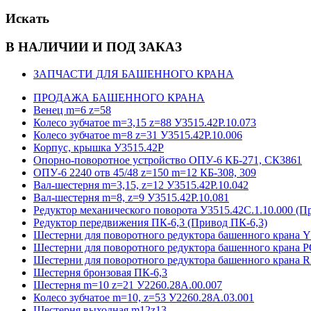
Искать
В НАЛИЧИИ И ПОД ЗАКАЗ
ЗАПЧАСТИ ДЛЯ БАШЕННОГО КРАНА
ПРОДАЖА БАШЕННОГО КРАНА
Венец m=6 z=58
Колесо зубчатое m=3,15 z=88 У3515.42Р.10.073
Колесо зубчатое m=8 z=31 У3515.42Р.10.006
Корпус, крышка У3515.42Р
Опорно-поворотное устройство ОПУ-6 КБ-271, СК3861
ОПУ-6 2240 отв 45/48 z=150 m=12 КБ-308, 309
Вал-шестерня m=3,15, z=12 У3515.42Р.10.042
Вал-шестерня m=8, z=9 У3515.42Р.10.081
Редуктор механического поворота У3515.42С.1.10.000 (П
Редуктор передвижения ПК-6,3 (Привод ПК-6,3)
Шестерни для поворотного редуктора башенного кра
Шестерни для поворотного редуктора башенного крана 
Шестерни для поворотного редуктора башенного крана
Шестерня бронзовая ПК-6,3
Шестерня m=10 z=21 У2260.28А.00.007
Колесо зубчатое m=10, z=53 У2260.28А.03.001
Шестерня выходная m12z13