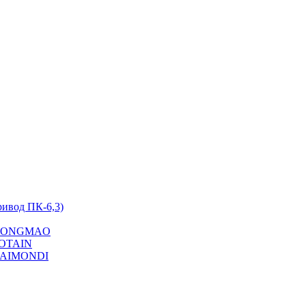
ривод ПК-6,3)
на YONGMAO
POTAIN
 RAIMONDI