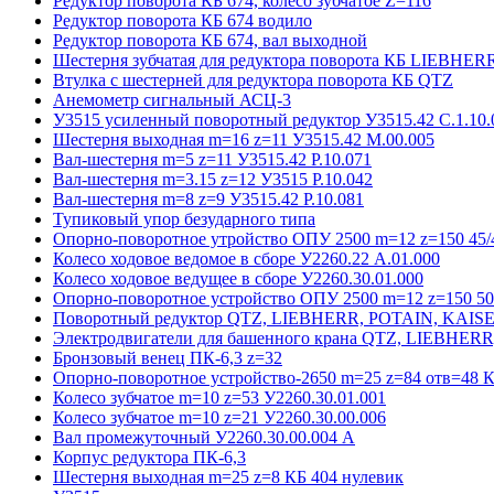
Редуктор поворота КБ 674, колесо зубчатое Z=116
Редуктор поворота КБ 674 водило
Редуктор поворота КБ 674, вал выходной
Шестерня зубчатая для редуктора поворота КБ LIEBHER
Втулка с шестерней для редуктора поворота КБ QTZ
Анемометр сигнальный АСЦ-3
У3515 усиленный поворотный редуктор У3515.42 С.1.10.
Шестерня выходная m=16 z=11 У3515.42 М.00.005
Вал-шестерня m=5 z=11 У3515.42 Р.10.071
Вал-шестерня m=3.15 z=12 У3515 Р.10.042
Вал-шестерня m=8 z=9 У3515.42 Р.10.081
Тупиковый упор безударного типа
Опорно-поворотное утройство ОПУ 2500 m=12 z=150 45/4
Колесо ходовое ведомое в сборе У2260.22 А.01.000
Колесо ходовое ведущее в сборе У2260.30.01.000
Опорно-поворотное устройство ОПУ 2500 m=12 z=150 50/
Поворотный редуктор QTZ, LIEBHERR, POTAIN, KAIS
Электродвигатели для башенного крана QTZ, LIEBHER
Бронзовый венец ПК-6,3 z=32
Опорно-поворотное устройство-2650 m=25 z=84 отв=48 К
Колесо зубчатое m=10 z=53 У2260.30.01.001
Колесо зубчатое m=10 z=21 У2260.30.00.006
Вал промежуточный У2260.30.00.004 А
Корпус редуктора ПК-6,3
Шестерня выходная m=25 z=8 КБ 404 нулевик