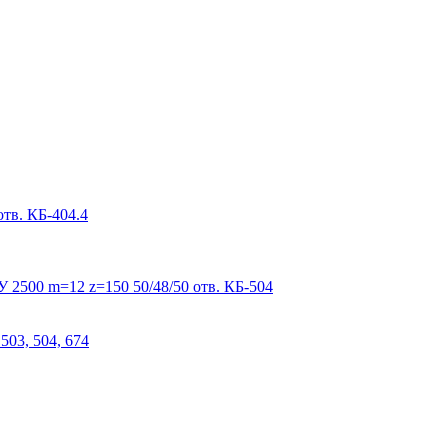
тв. КБ-404.4
 2500 m=12 z=150 50/48/50 отв. КБ-504
503, 504, 674