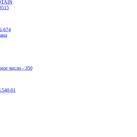
POTAIN
3515
Б-674
ана
ное число - 350
.540-01