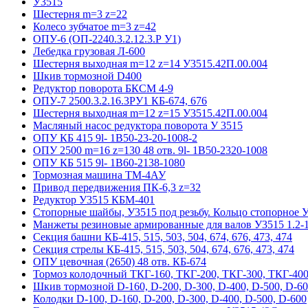
У3515
Шестерня m=3 z=22
Колесо зубчатое m=3 z=42
ОПУ-6 (ОП-2240.3.2.12.3.Р У1)
Лебедка грузовая Л-600
Шестерня выходная m=12 z=14 У3515.42П.00.004
Шкив тормозной D400
Редуктор поворота БКСМ 4-9
ОПУ-7 2500.3.2.16.3РУ1 КБ-674, 676
Шестерня выходная m=12 z=15 У3515.42П.00.004
Масляный насос редуктора поворота У 3515
ОПУ КБ 415 9l- 1B50-23-20-1008-2
ОПУ 2500 m=16 z=130 48 отв. 9l- 1B50-2320-1008
ОПУ КБ 515 9l- 1B60-2138-1080
Тормозная машина ТМ-4АУ
Привод передвижения ПК-6,3 z=32
Редуктор У3515 КБМ-401
Стопорные шайбы, У3515 под резьбу. Кольцо стопорное 
Манжеты резиновые армированные для валов У3515 1.2-1
Секция башни КБ-415, 515, 503, 504, 674, 676, 473, 474
Секция стрелы КБ-415, 515, 503, 504, 674, 676, 473, 474
ОПУ цевочная (2650) 48 отв. КБ-674
Тормоз колодочный ТКГ-160, ТКГ-200, ТКГ-300, ТКГ-400
Шкив тормозной D-160, D-200, D-300, D-400, D-500, D-6
Колодки D-100, D-160, D-200, D-300, D-400, D-500, D-600